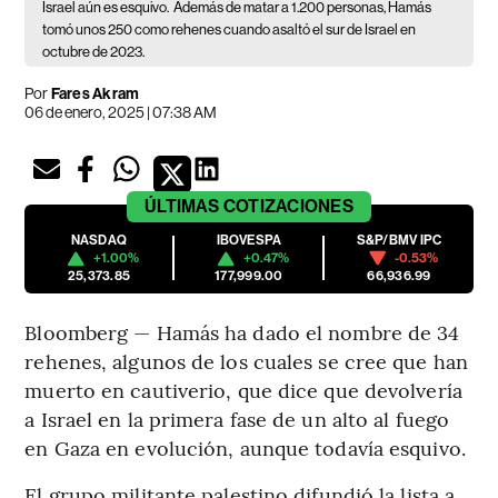
Israel aún es esquivo.
Además de matar a 1.200 personas, Hamás
tomó unos 250 como rehenes cuando asaltó el sur de Israel en
octubre de 2023.
Por
Fares Akram
06 de enero, 2025 | 07:38 AM
ÚLTIMAS
COTIZACIONES
NASDAQ
IBOVESPA
S&P/BMV IPC
+1.00%
+0.47%
-0.53%
25,373.85
177,999.00
66,936.99
Bloomberg — Hamás ha dado el nombre de 34
rehenes, algunos de los cuales se cree que han
muerto en cautiverio, que dice que devolvería
a Israel en la primera fase de un alto al fuego
en Gaza en evolución, aunque todavía esquivo.
El grupo militante palestino difundió la lista a