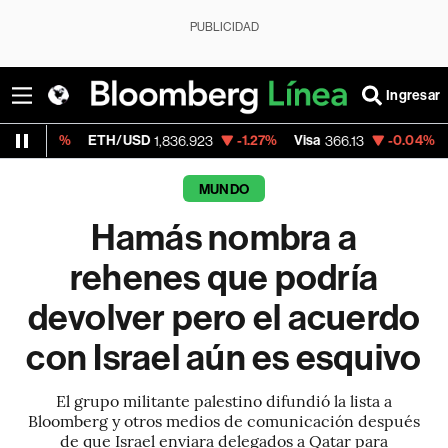
PUBLICIDAD
Ingresar
ETH/USD
-1.27%
Visa
-0.04%
MercadoLibr
1,836.923
366.13
MUNDO
Hamás nombra a
rehenes que podría
devolver pero el acuerdo
con Israel aún es esquivo
El grupo militante palestino difundió la lista a
Bloomberg y otros medios de comunicación después
de que Israel enviara delegados a Qatar para