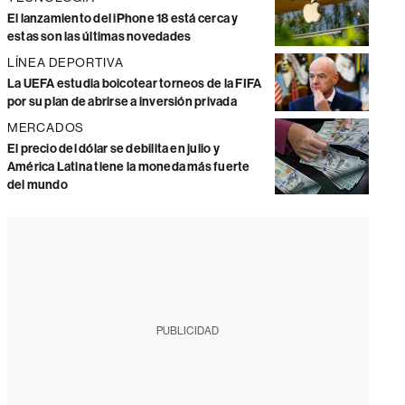
El lanzamiento del iPhone 18 está cerca y
estas son las últimas novedades
LÍNEA DEPORTIVA
La UEFA estudia boicotear torneos de la FIFA
por su plan de abrirse a inversión privada
MERCADOS
El precio del dólar se debilita en julio y
América Latina tiene la moneda más fuerte
del mundo
PUBLICIDAD