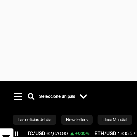
Seleccione un país
Las noticias del día
Newsletters
Línea Mundial
BTC/USD
62,670.90
ETH/USD
1,835.52
+0.10%
-0.07%
Bloomberg 