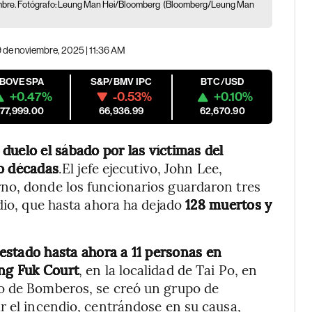
iembre. Fotógrafo: Leung Man Hei/Bloomberg
(Bloomberg/Leung Man
 de noviembre, 2025 | 11:36 AM
IBOVESPA
S&P/BMV IPC
BTC/USD
+0.47%
-0.53%
+0.10%
177,999.00
66,936.99
62,670.90
duelo el sábado por las víctimas del
ho décadas
.El jefe ejecutivo, John Lee,
no, donde los funcionarios guardaron tres
dio, que hasta ahora ha dejado
128 muertos y
restado hasta ahora a 11 personas en
ang Fuk Court
, en la localidad de Tai Po, en
o de Bomberos, se creó un grupo de
r el incendio, centrándose en su causa,