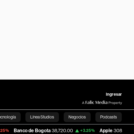
Ingresar
ecnología
Línea Studios
Negocios
Podcasts
o de Bogota
38,720.00
Apple
308.63
U
+3.25%
-7.53%
English