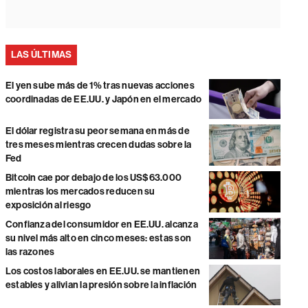
LAS ÚLTIMAS
El yen sube más de 1% tras nuevas acciones
coordinadas de EE.UU. y Japón en el mercado
El dólar registra su peor semana en más de
tres meses mientras crecen dudas sobre la
Fed
Bitcoin cae por debajo de los US$63.000
mientras los mercados reducen su
exposición al riesgo
Confianza del consumidor en EE.UU. alcanza
su nivel más alto en cinco meses: estas son
las razones
Los costos laborales en EE.UU. se mantienen
estables y alivian la presión sobre la inflación