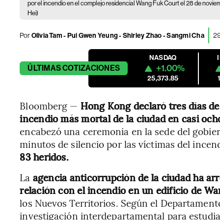
por el incendio en el complejo residencial Wang Fuk Court el 28 de nov
Hei)
Por
Olivia Tam - Pui Gwen Yeung - Shirley Zhao - Sangmi Cha
29
NASDAQ
+1.00%
ÚLTIMAS
COTIZACIONES
25,373.85
Bloomberg —
Hong Kong declaró tres días de 
incendio más mortal de la ciudad en casi oc
encabezó una ceremonia en la sede del gobier
minutos de silencio por las víctimas del incen
83 heridos.
La
agencia anticorrupción de la ciudad ha ar
relación con el incendio en un edificio de W
los Nuevos Territorios. Según el Departament
investigación interdepartamental para estudia