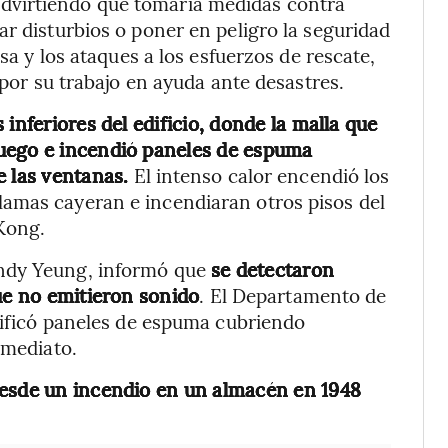
dvirtiendo que tomaría medidas contra
ar disturbios o poner en peligro la seguridad
lsa y los ataques a los esfuerzos de rescate,
 por su trabajo en ayuda ante desastres.
inferiores del edificio, donde la malla que
uego e incendió paneles de espuma
e las ventanas.
El intenso calor encendió los
amas cayeran e incendiaran otros pisos del
Kong.
ndy Yeung, informó que
se detectaron
que no emitieron sonido
. El Departamento de
ntificó paneles de espuma cubriendo
nmediato.
desde un incendio en un almacén en 1948