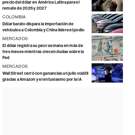
precio del dólar en América Latina para el
remate de 2026 y 2027
COLOMBIA
Dólar barato dispara la importación de
vehículos a Colombia y China lidera el podio
MERCADOS
El dólar registra su peor semana en más de
tres meses mientras crecen dudas sobre la
Fed
MERCADOS
Wall Street cerró con ganancias un julio volátil
gracias a Amazon y el entusiasmo por la IA