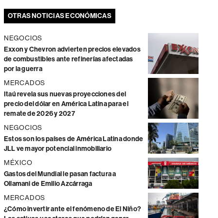
OTRAS NOTICIAS ECONÓMICAS
NEGOCIOS
Exxon y Chevron advierten precios elevados
de combustibles ante refinerías afectadas
por la guerra
MERCADOS
Itaú revela sus nuevas proyecciones del
precio del dólar en América Latina para el
remate de 2026 y 2027
NEGOCIOS
Estos son los países de América Latina donde
JLL ve mayor potencial inmobiliario
MÉXICO
Gastos del Mundial le pasan factura a
Ollamani de Emilio Azcárraga
MERCADOS
¿Cómo invertir ante el fenómeno de El Niño?