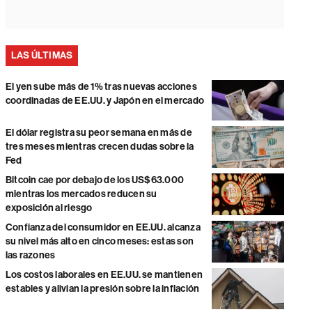
LAS ÚLTIMAS
El yen sube más de 1% tras nuevas acciones
coordinadas de EE.UU. y Japón en el mercado
El dólar registra su peor semana en más de
tres meses mientras crecen dudas sobre la
Fed
Bitcoin cae por debajo de los US$63.000
mientras los mercados reducen su
exposición al riesgo
Confianza del consumidor en EE.UU. alcanza
su nivel más alto en cinco meses: estas son
las razones
Los costos laborales en EE.UU. se mantienen
estables y alivian la presión sobre la inflación