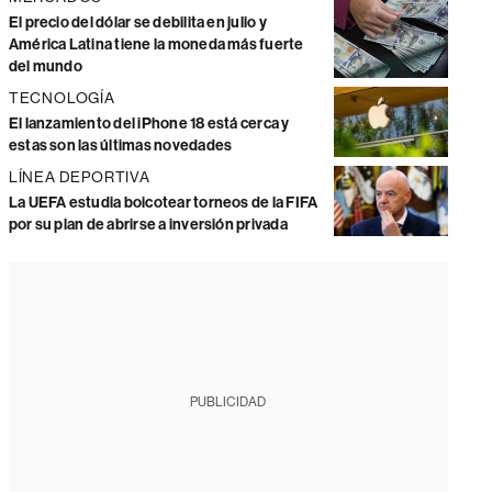
El precio del dólar se debilita en julio y
América Latina tiene la moneda más fuerte
del mundo
TECNOLOGÍA
El lanzamiento del iPhone 18 está cerca y
estas son las últimas novedades
LÍNEA DEPORTIVA
La UEFA estudia boicotear torneos de la FIFA
por su plan de abrirse a inversión privada
PUBLICIDAD