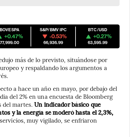
IBOVESPA
S&P/BMV IPC
BTC/USD
+0.47%
-0.53%
+0.27%
177,999.00
66,936.99
63,595.99
edujo más de lo previsto, situándose por
 Europeo y respaldando los argumentos a
rés.
ecto a hace un año en mayo, por debajo del
media del 2% en una encuesta de Bloomberg
s del martes.
Un indicador básico que
ntos y la energía se moderó hasta el 2,3%,
servicios, muy vigilado, se enfriaron