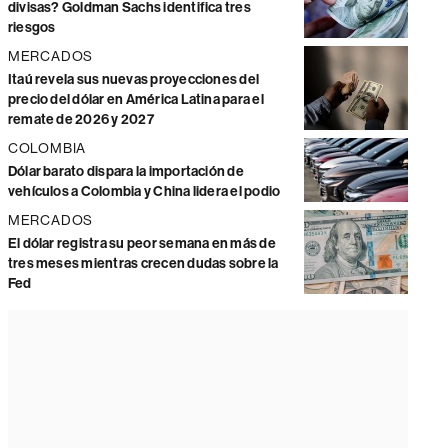
divisas? Goldman Sachs identifica tres
riesgos
MERCADOS
Itaú revela sus nuevas proyecciones del
precio del dólar en América Latina para el
remate de 2026 y 2027
COLOMBIA
Dólar barato dispara la importación de
vehículos a Colombia y China lidera el podio
MERCADOS
El dólar registra su peor semana en más de
tres meses mientras crecen dudas sobre la
Fed