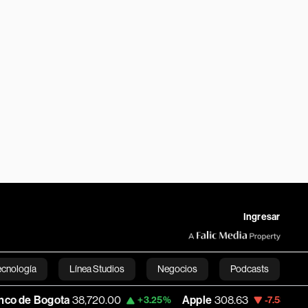
Ingresar
ecnología
Línea Studios
Negocios
Podcasts
ogota
38,720.00
Apple
308.63
USD COP
+3.25%
-7.53%
English