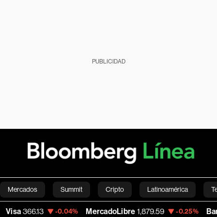
PUBLICIDAD
Mercados
Summit
Cripto
Latinoamérica
T
6.13
MercadoLibre
1,879.59
Banco de B
-0.04%
-0.25%
Green
Economía
Estilo de vida
Mundo
Videos