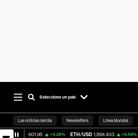
Seleccione un país
Las noticias del día
Newsletters
Línea Mundial
63,601.95
ETH/USD
1,894.403
Visa
36
+0.28%
+0.66%
Bloomberg 