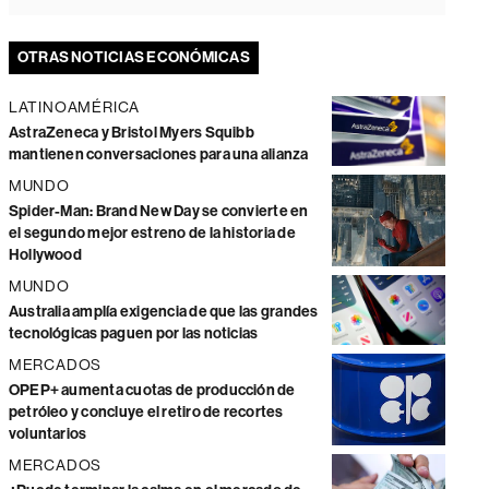
OTRAS NOTICIAS ECONÓMICAS
LATINOAMÉRICA
AstraZeneca y Bristol Myers Squibb
mantienen conversaciones para una alianza
MUNDO
Spider-Man: Brand New Day se convierte en
el segundo mejor estreno de la historia de
Hollywood
MUNDO
Australia amplía exigencia de que las grandes
tecnológicas paguen por las noticias
MERCADOS
OPEP+ aumenta cuotas de producción de
petróleo y concluye el retiro de recortes
voluntarios
MERCADOS