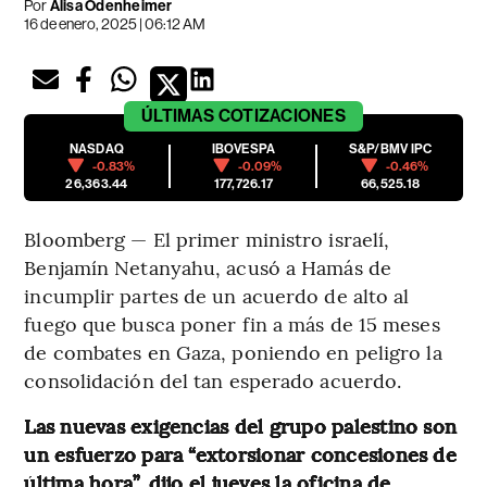
Por
Alisa Odenheimer
16 de enero, 2025 | 06:12 AM
ÚLTIMAS
COTIZACIONES
NASDAQ
IBOVESPA
S&P/BMV IPC
-0.83%
-0.09%
-0.46%
26,363.44
177,726.17
66,525.18
Bloomberg — El primer ministro israelí,
Benjamín Netanyahu, acusó a Hamás de
incumplir partes de un acuerdo de alto al
fuego que busca poner fin a más de 15 meses
de combates en Gaza, poniendo en peligro la
consolidación del tan esperado acuerdo.
Las nuevas exigencias del grupo palestino son
un esfuerzo para “extorsionar concesiones de
última hora”, dijo el jueves la oficina de