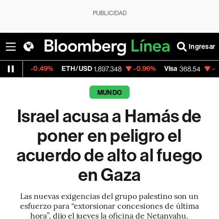
PUBLICIDAD
Ingresar
.49%
ETH/USD
-0.96%
Visa
-0.28%
Merc
1,897.348
368.54
MUNDO
Israel acusa a Hamás de
poner en peligro el
acuerdo de alto al fuego
en Gaza
Las nuevas exigencias del grupo palestino son un
esfuerzo para “extorsionar concesiones de última
hora”, dijo el jueves la oficina de Netanyahu.