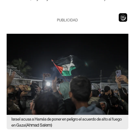
21
PUBLICIDAD
Israel acusa a Hamás de poner en peligro el acuerdo de alto al fuego
(Ahmad Salem)
en Gaza