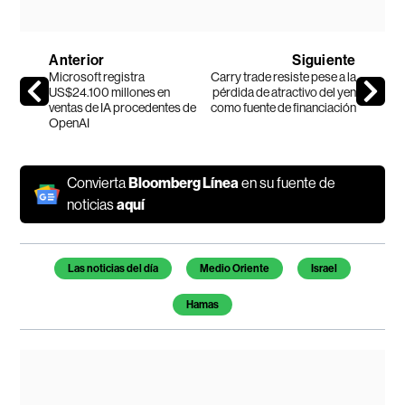
Anterior
Siguiente
Microsoft registra
Carry trade resiste pese a la
US$24.100 millones en
pérdida de atractivo del yen
ventas de IA procedentes de
como fuente de financiación
OpenAI
Convierta
Bloomberg Línea
en su fuente de
noticias
aquí
Temas de este artículo
Las noticias del día
Medio Oriente
Israel
Hamas