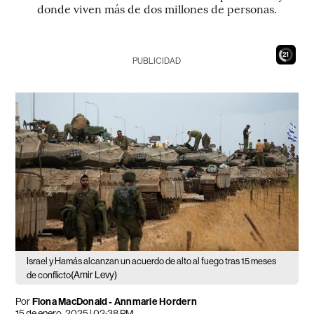
donde viven más de dos millones de personas.
19
PUBLICIDAD
Israel y Hamás alcanzan un acuerdo de alto al fuego tras 15 meses
(Amir Levy)
de conflicto
Por
Fiona MacDonald - Annmarie Hordern
15 de enero, 2025 | 02:38 PM