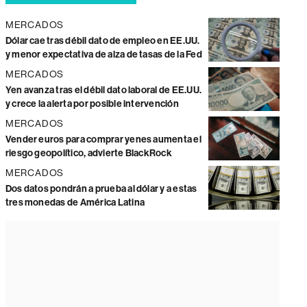
MERCADOS
Dólar cae tras débil dato de empleo en EE.UU.
y menor expectativa de alza de tasas de la Fed
MERCADOS
Yen avanza tras el débil dato laboral de EE.UU.
y crece la alerta por posible intervención
MERCADOS
Vender euros para comprar yenes aumenta el
riesgo geopolítico, advierte BlackRock
MERCADOS
Dos datos pondrán a prueba al dólar y a estas
tres monedas de América Latina