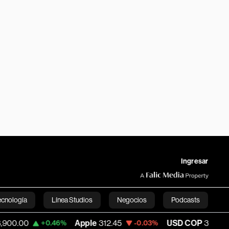
Ingresar
ecnología
Línea Studios
Negocios
Podcasts
Apple
312.45
USD COP
3,161.70
+0.46%
-0.03%
+0.07
English