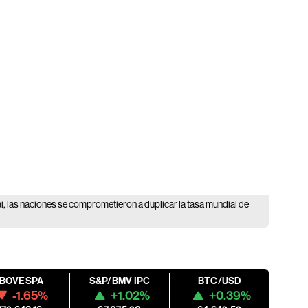
, las naciones se comprometieron a duplicar la tasa mundial de
IBOVESPA
S&P/BMV IPC
BTC/USD
-1.65%
+1.02%
+0.39%