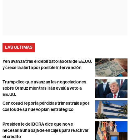
LAS ÚLTIMAS
Yen avanza tras el débil dato laboral de EE.UU.
y crece la alerta por posible intervención
Trump dice que avanzan las negociaciones
sobre Ormuz mientras Irán evalúa veto a
EE.UU.
Cencosud reporta pérdidas trimestrales por
costos de su nuevo plan estratégico
Presidente del BCRA dice que no ve
necesaria una baja de encajes para reactivar
el crédito