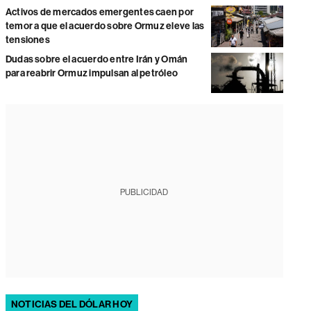
Activos de mercados emergentes caen por
temor a que el acuerdo sobre Ormuz eleve las
tensiones
Dudas sobre el acuerdo entre Irán y Omán
para reabrir Ormuz impulsan al petróleo
PUBLICIDAD
NOTICIAS DEL DÓLAR HOY