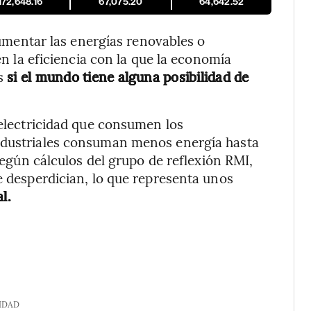
172,648.16
67,075.20
64,642.52
entar las energías renovables o
 en la eficiencia con la que la economía
es
si el mundo tiene alguna posibilidad de
electricidad que consumen los
industriales consuman menos energía hasta
 Según cálculos del grupo de reflexión RMI,
e desperdician, lo que representa unos
l.
IDAD