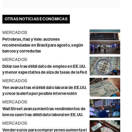
OTRAS NOTICIAS ECONÓMICAS
MERCADOS
Petrobras, Itaú y Vale: acciones
recomendadas en Brasil para agosto, según
bancos y corredurías
MERCADOS
Dólar cae tras débil dato de empleo en EE.UU.
y menor expectativa de alza de tasas de la Fed
MERCADOS
Yen avanza tras el débil dato laboral de EE.UU.
y crece la alerta por posible intervención
MERCADOS
Wall Street avanza mientras rendimientos de
bonos caen tras débil dato laboral en EE.UU.
MERCADOS
Vender euros para comprar yenes aumenta el