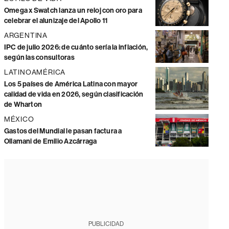
Omega x Swatch lanza un reloj con oro para
celebrar el alunizaje del Apollo 11
ARGENTINA
IPC de julio 2026: de cuánto sería la inflación,
según las consultoras
LATINOAMÉRICA
Los 5 países de América Latina con mayor
calidad de vida en 2026, según clasificación
de Wharton
MÉXICO
Gastos del Mundial le pasan factura a
Ollamani de Emilio Azcárraga
PUBLICIDAD