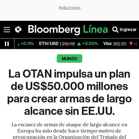
PUBLICIDAD
Ingresar
0.11%
ETH/USD
+0.00%
Visa
-2.15%
Merca
1,919.118
362.50
MUNDO
La OTAN impulsa un plan
de US$50.000 millones
para crear armas de largo
alcance sin EE.UU.
La escasez de armas de ataque de largo alcance en
Europa ha sido desde hace tiempo motivo de
preocupación en la Organización del Tratado del