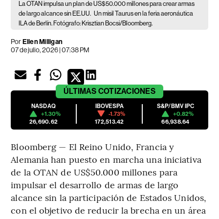
La OTAN impulsa un plan de US$50.000 millones para crear armas
de largo alcance sin EE.UU.
Un misil Taurus en la feria aeronáutica
ILA de Berlín. Fotógrafo: Krisztian Bocsi/Bloomberg.
Por
Ellen Milligan
07 de julio, 2026 | 07:38 PM
ÚLTIMAS
COTIZACIONES
NASDAQ
IBOVESPA
S&P/BMV IPC
+1.30%
-1.73%
+0.82%
26,690.62
172,513.42
66,938.64
Bloomberg — El Reino Unido, Francia y
Alemania han puesto en marcha una iniciativa
de la OTAN de US$50.000 millones para
impulsar el desarrollo de armas de largo
alcance sin la participación de Estados Unidos,
con el objetivo de reducir la brecha en un área