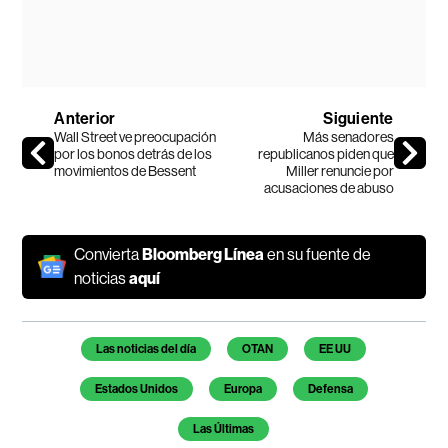
Anterior
Siguiente
Wall Street ve preocupación
Más senadores
por los bonos detrás de los
republicanos piden que
movimientos de Bessent
Miller renuncie por
acusaciones de abuso
Convierta
Bloomberg Línea
en su fuente de
noticias
aquí
Temas de este artículo
Las noticias del día
OTAN
EE UU
Estados Unidos
Europa
Defensa
Las Últimas