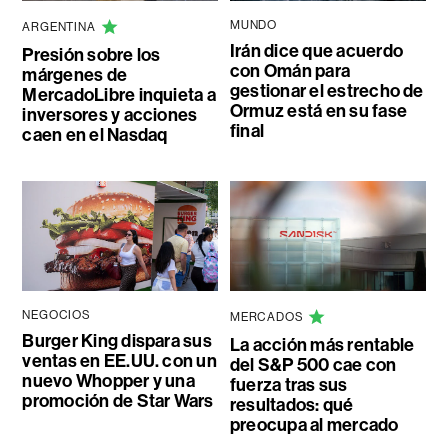
MUNDO
ARGENTINA
Irán dice que acuerdo
Presión sobre los
con Omán para
márgenes de
gestionar el estrecho de
MercadoLibre inquieta a
Ormuz está en su fase
inversores y acciones
final
caen en el Nasdaq
NEGOCIOS
MERCADOS
Burger King dispara sus
La acción más rentable
ventas en EE.UU. con un
del S&P 500 cae con
nuevo Whopper y una
fuerza tras sus
promoción de Star Wars
resultados: qué
preocupa al mercado