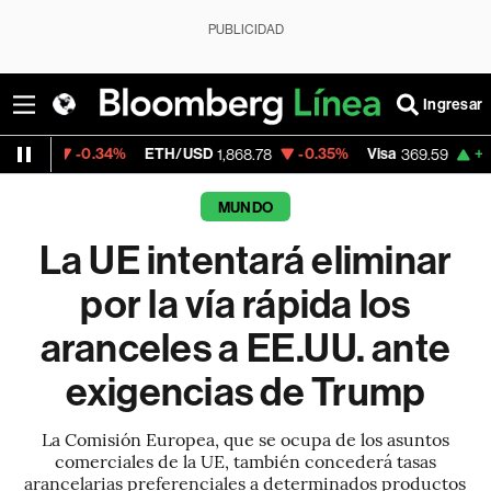
PUBLICIDAD
Ingresar
0.34%
ETH/USD
-0.35%
Visa
+1.07%
Merc
1,868.78
369.59
MUNDO
La UE intentará eliminar
por la vía rápida los
aranceles a EE.UU. ante
exigencias de Trump
La Comisión Europea, que se ocupa de los asuntos
comerciales de la UE, también concederá tasas
arancelarias preferenciales a determinados productos