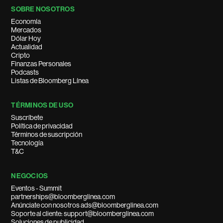
SOBRE NOSOTROS
Economía
Mercados
Dólar Hoy
Actualidad
Cripto
Finanzas Personales
Podcasts
Listas de Bloomberg Línea
TÉRMINOS DE USO
Suscríbete
Política de privacidad
Términos de suscripción
Tecnología
T&C
NEGOCIOS
Eventos - Summit
partnerships@bloomberglinea.com
Anúnciate con nosotros ads@bloomberglinea.com
Soporte al cliente: support@bloomberglinea.com
Soluciones de publicidad