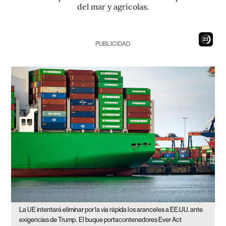
del mar y agrícolas.
21
PUBLICIDAD
La UE intentará eliminar por la vía rápida los aranceles a EE.UU. ante
exigencias de Trump.
El buque portacontenedores Ever Act