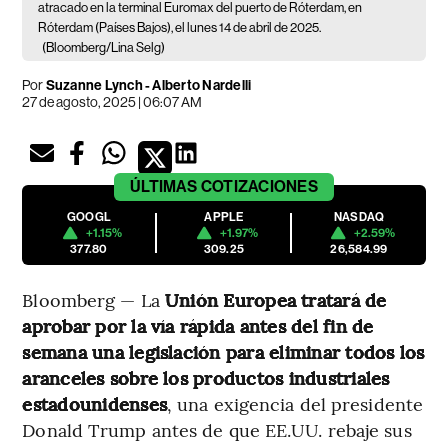
atracado en la terminal Euromax del puerto de Róterdam, en
Róterdam (Países Bajos), el lunes 14 de abril de 2025.
(Bloomberg/Lina Selg)
Por
Suzanne Lynch - Alberto Nardelli
27 de agosto, 2025 | 06:07 AM
ÚLTIMAS
COTIZACIONES
GOOGL
APPLE
NASDAQ
+1.15%
+1.97%
+2.59%
377.80
309.25
26,584.99
Bloomberg — La
Unión Europea tratará de
aprobar por la vía rápida antes del fin de
semana una legislación para eliminar todos los
aranceles sobre los productos industriales
estadounidenses
, una exigencia del presidente
Donald Trump antes de que EE.UU. rebaje sus