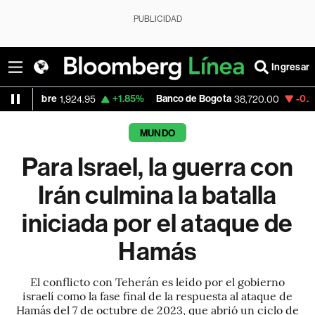
PUBLICIDAD
Ingresar
+1.85%
Banco de Bogota
-0.21%
Apple
,924.95
38,720.00
31
MUNDO
Para Israel, la guerra con
Irán culmina la batalla
iniciada por el ataque de
Hamás
El conflicto con Teherán es leído por el gobierno
israelí como la fase final de la respuesta al ataque de
Hamás del 7 de octubre de 2023, que abrió un ciclo de