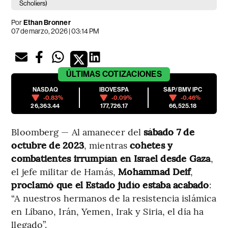
Scholiers)
Por
Ethan Bronner
07 de marzo, 2026 | 03:14 PM
ÚLTIMAS
COTIZACIONES
NASDAQ
IBOVESPA
S&P/BMV IPC
-0.83%
-0.09%
-0.46%
26,363.44
177,726.17
66,525.18
Bloomberg — Al amanecer del
sábado 7 de
octubre de 2023
, mientras
cohetes y
combatientes irrumpían en Israel desde Gaza
,
el jefe militar de Hamás,
Mohammad Deif
,
proclamó que el Estado judío estaba acabado
:
“A nuestros hermanos de la resistencia islámica
en Líbano, Irán, Yemen, Irak y Siria, el día ha
llegado”.