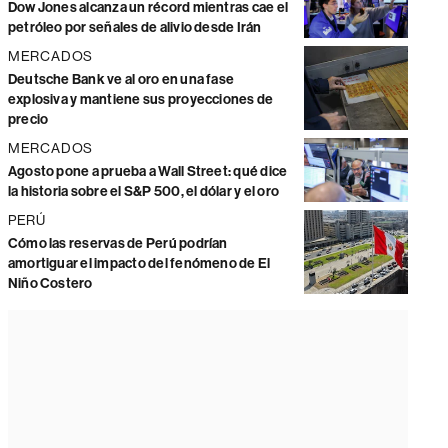
Dow Jones alcanza un récord mientras cae el
petróleo por señales de alivio desde Irán
MERCADOS
Deutsche Bank ve al oro en una fase
explosiva y mantiene sus proyecciones de
precio
MERCADOS
Agosto pone a prueba a Wall Street: qué dice
la historia sobre el S&P 500, el dólar y el oro
PERÚ
Cómo las reservas de Perú podrían
amortiguar el impacto del fenómeno de El
Niño Costero