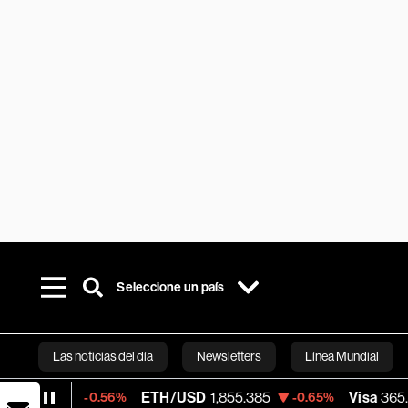
Seleccione un país
Las noticias del día
Newsletters
Línea Mundial
ETH/USD
1,855.385
Visa
365.67
-0.56%
-0.65%
-0.13
Bloomberg 