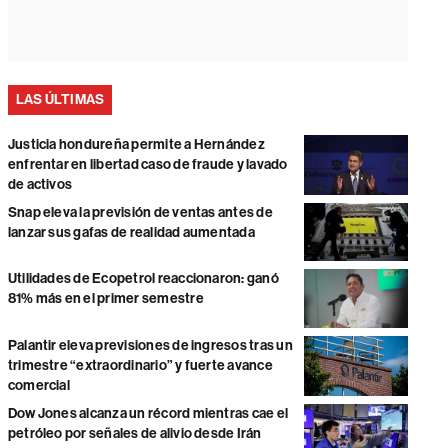
LAS ÚLTIMAS
Justicia hondureña permite a Hernández
enfrentar en libertad caso de fraude y lavado
de activos
Snap eleva la previsión de ventas antes de
lanzar sus gafas de realidad aumentada
Utilidades de Ecopetrol reaccionaron: ganó
81% más en el primer semestre
Palantir eleva previsiones de ingresos tras un
trimestre “extraordinario” y fuerte avance
comercial
Dow Jones alcanza un récord mientras cae el
petróleo por señales de alivio desde Irán