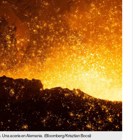
.
Una acería en Alemania.
(Bloomberg/Krisztian Bocsi)