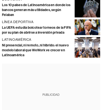
Los 10 países de Latinoamérica en donde los
bancos generan más utilidades, según
Felaban
LÍNEA DEPORTIVA
La UEFA estudia boicotear torneos de la FIFA
por su plan de abrirse a inversión privada
LATINOAMÉRICA
Ni presencial, ni remoto, ni híbrido: el nuevo
modelo laboral que WeWork ve crecer en
Latinoamérica
PUBLICIDAD