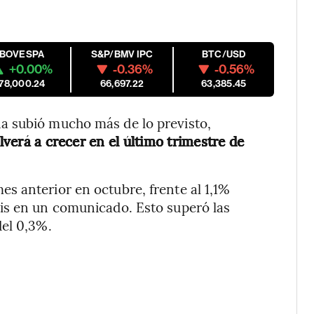
IBOVESPA
S&P/BMV IPC
BTC/USD
+0.00%
-0.36%
-0.56%
178,000.24
66,697.22
63,385.45
a subió mucho más de lo previsto,
lverá a crecer en el último trimestre de
es anterior en octubre, frente al 1,1%
is en un comunicado. Esto superó las
del 0,3%.