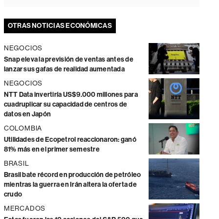
OTRAS NOTICIAS ECONÓMICAS
NEGOCIOS
Snap eleva la previsión de ventas antes de
lanzar sus gafas de realidad aumentada
NEGOCIOS
NTT Data invertiría US$9.000 millones para
cuadruplicar su capacidad de centros de
datos en Japón
COLOMBIA
Utilidades de Ecopetrol reaccionaron: ganó
81% más en el primer semestre
BRASIL
Brasil bate récord en producción de petróleo
mientras la guerra en Irán altera la oferta de
crudo
MERCADOS