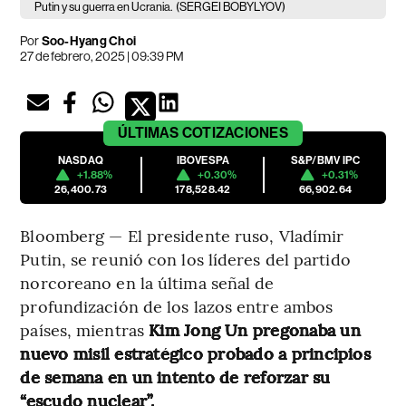
Putin y su guerra en Ucrania.
(SERGEI BOBYLYOV)
Por
Soo-Hyang Choi
27 de febrero, 2025 | 09:39 PM
ÚLTIMAS
COTIZACIONES
NASDAQ
IBOVESPA
S&P/BMV IPC
+1.88%
+0.30%
+0.31%
26,400.73
178,528.42
66,902.64
Bloomberg — El presidente ruso, Vladímir
Putin, se reunió con los líderes del partido
norcoreano en la última señal de
profundización de los lazos entre ambos
países, mientras
Kim Jong Un pregonaba un
nuevo misil estratégico probado a principios
de semana en un intento de reforzar su
“escudo nuclear”.