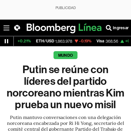
PUBLICIDAD
Ingresar
.21%
ETH/USD
-0.19%
Visa
+0.79%
Merca
1,863.978
368.56
MUNDO
Putin se reúne con
líderes del partido
norcoreano mientras Kim
prueba un nuevo misil
Putin mantuvo conversaciones con una delegación
norcoreana encabezada por Ri Hi Yong, secretario del
comité central del gobernante Partido del Trabajo de