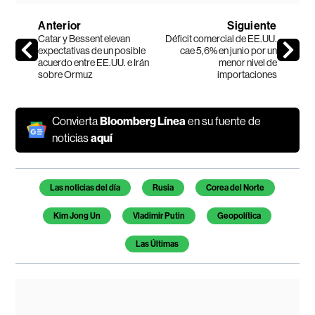
Anterior
Siguiente
Catar y Bessent elevan
Déficit comercial de EE.UU.
expectativas de un posible
cae 5,6% en junio por un
acuerdo entre EE.UU. e Irán
menor nivel de
sobre Ormuz
importaciones
Convierta
Bloomberg Línea
en su fuente de
noticias
aquí
Temas de este artículo
Las noticias del día
Rusia
Corea del Norte
Kim Jong Un
Vladimir Putin
Geopolítica
Las Últimas