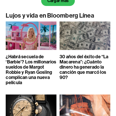
Cargar más
Lujos y vida en Bloomberg Línea
¿Habrá secuela de
30 años del éxito de “La
‘Barbie’? Los millonarios
Macarena”: ¿Cuánto
sueldos de Margot
dinero ha generado la
Robbie y Ryan Gosling
canción que marcó los
complican una nueva
90?
película