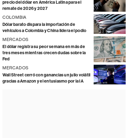
precio del dólar en América Latina para el
remate de 2026 y 2027
COLOMBIA
Dólar barato dispara la importación de
vehículos a Colombia y China lidera el podio
MERCADOS
El dólar registra su peor semana en más de
tres meses mientras crecen dudas sobre la
Fed
MERCADOS
Wall Street cerró con ganancias un julio volátil
gracias a Amazon y el entusiasmo por la IA