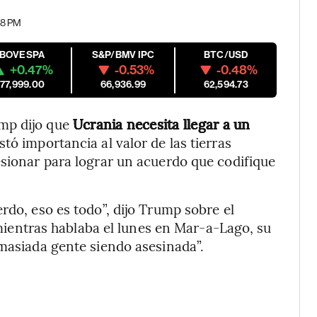
28 PM
IBOVESPA
S&P/BMV IPC
BTC/USD
+0.47%
-0.53%
-0.48%
177,999.00
66,936.99
62,594.73
mp dijo que
Ucrania necesita llegar a un
stó importancia al valor de las tierras
esionar para lograr un acuerdo que codifique
rdo, eso es todo”, dijo Trump sobre el
mientras hablaba el lunes en Mar-a-Lago, su
emasiada gente siendo asesinada”.