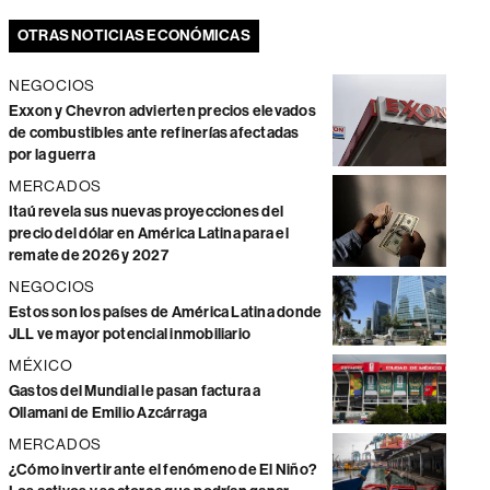
OTRAS NOTICIAS ECONÓMICAS
NEGOCIOS
Exxon y Chevron advierten precios elevados
de combustibles ante refinerías afectadas
por la guerra
MERCADOS
Itaú revela sus nuevas proyecciones del
precio del dólar en América Latina para el
remate de 2026 y 2027
NEGOCIOS
Estos son los países de América Latina donde
JLL ve mayor potencial inmobiliario
MÉXICO
Gastos del Mundial le pasan factura a
Ollamani de Emilio Azcárraga
MERCADOS
¿Cómo invertir ante el fenómeno de El Niño?