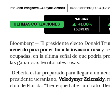
Por
Josh Wingrove - Akayla Gardner
16 de diciembre, 2024 | 03:
NASDAQ
+1.00%
ÚLTIMAS
COTIZACIONES
25,373.85
Bloomberg — El presidente electo Donald Tru
acuerdo para poner fin a la invasión rusa
y re
ocupadas, en la última señal de que podría pr
las ganancias territoriales rusas.
“Debería estar preparado para llegar a un acue
presidente ucraniano,
Volodymyr Zelenskiy
, 
club de Florida. “Tiene que haber un trato. D