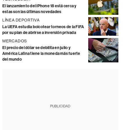
El lanzamiento del iPhone 18 está cerca y
estas son las últimas novedades
LÍNEA DEPORTIVA
La UEFA estudia boicotear torneos de la FIFA
por su plan de abrirse a inversión privada
MERCADOS
El precio del dólar se debilita en julio y
América Latina tiene la moneda más fuerte
del mundo
PUBLICIDAD