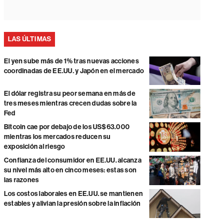
LAS ÚLTIMAS
El yen sube más de 1% tras nuevas acciones
coordinadas de EE.UU. y Japón en el mercado
El dólar registra su peor semana en más de
tres meses mientras crecen dudas sobre la
Fed
Bitcoin cae por debajo de los US$63.000
mientras los mercados reducen su
exposición al riesgo
Confianza del consumidor en EE.UU. alcanza
su nivel más alto en cinco meses: estas son
las razones
Los costos laborales en EE.UU. se mantienen
estables y alivian la presión sobre la inflación