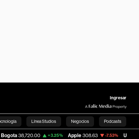
Ingresar
ecnología
Línea Studios
Negocios
Podcasts
720.00
Apple
308.63
USD COP
3,152.58
+3.25%
-7.53%
English