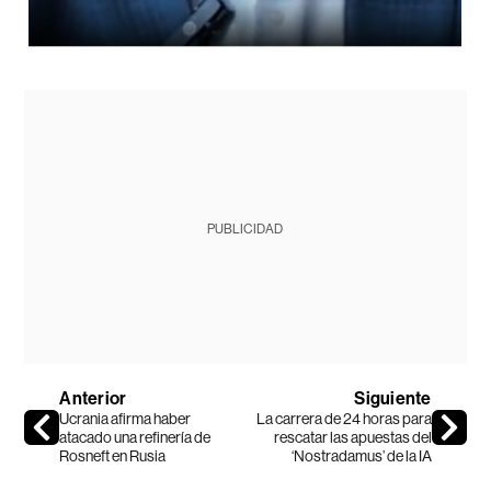
PUBLICIDAD
Anterior
Siguiente
Ucrania afirma haber
La carrera de 24 horas para
atacado una refinería de
rescatar las apuestas del
Rosneft en Rusia
‘Nostradamus’ de la IA