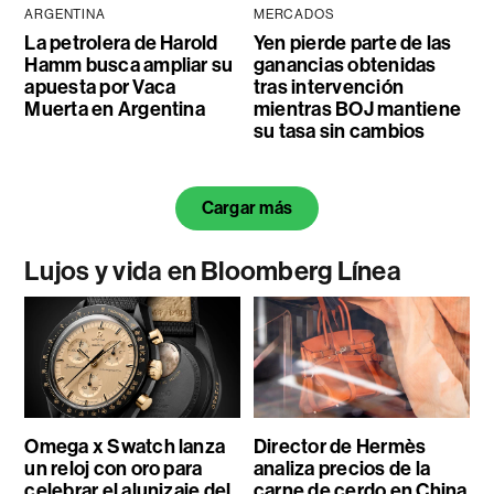
ARGENTINA
MERCADOS
La petrolera de Harold
Yen pierde parte de las
Hamm busca ampliar su
ganancias obtenidas
apuesta por Vaca
tras intervención
Muerta en Argentina
mientras BOJ mantiene
su tasa sin cambios
Cargar más
Lujos y vida en Bloomberg Línea
Omega x Swatch lanza
Director de Hermès
un reloj con oro para
analiza precios de la
celebrar el alunizaje del
carne de cerdo en China