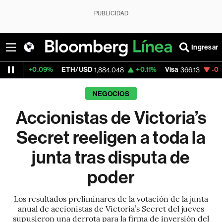
PUBLICIDAD
Ingresar
09%
ETH/USD
+0.11%
Visa
-0.04%
Mercad
1,884.048
366.13
NEGOCIOS
Accionistas de Victoria’s
Secret reeligen a toda la
junta tras disputa de
poder
Los resultados preliminares de la votación de la junta
anual de accionistas de Victoria’s Secret del jueves
supusieron una derrota para la firma de inversión del