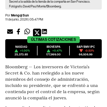
Secret a la salida de la tienda de la compañía en San Francisco.
Fotógrafo: David Paul Morris/Bloomberg.
Por
Mengqi Sun
11 de junio, 2026 | 05:47 PM
ÚLTIMAS
COTIZACIONES
NASDAQ
IBOVESPA
S&P/BMV IPC
+1.00%
+0.47%
-0.53%
25,373.85
177,999.00
66,936.99
Bloomberg — Los inversores de Victoria’s
Secret & Co. han reelegido a los nueve
miembros del consejo de administración,
incluido su presidente, que se enfrentó a una
contienda por el control de la empresa, según
anunció la compañía el jueves.