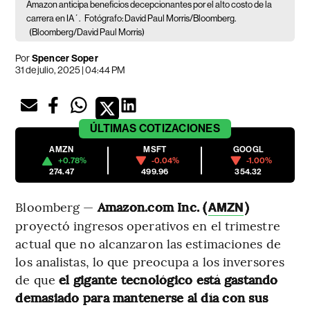
Amazon anticipa beneficios decepcionantes por el alto costo de la
carrera en IA´.
Fotógrafo: David Paul Morris/Bloomberg.
(Bloomberg/David Paul Morris)
Por
Spencer Soper
31 de julio, 2025 | 04:44 PM
ÚLTIMAS
COTIZACIONES
AMZN
MSFT
GOOGL
+0.78%
-0.04%
-1.00%
274.47
499.96
354.32
Bloomberg —
Amazon.com Inc. (
)
AMZN
proyectó ingresos operativos en el trimestre
actual que no alcanzaron las estimaciones de
los analistas, lo que preocupa a los inversores
de que
el gigante tecnológico está gastando
demasiado para mantenerse al día con sus