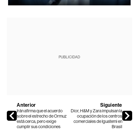
PUBLICIDAD
Anterior
Siguiente
Irán afirma que el acuerdo
Dior, H&M y Zara impulsan la
sobre el estrecho de Ormuz
ocupación de los centros
está cerca, pero exige
comerciales de Iguatemi en
cumplir sus condiciones
Brasil