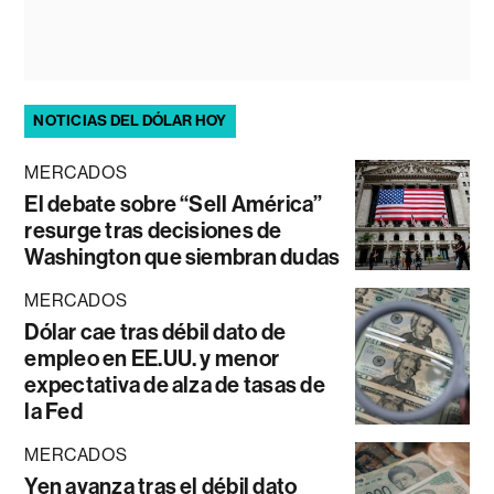
NOTICIAS DEL DÓLAR HOY
MERCADOS
El debate sobre “Sell América”
resurge tras decisiones de
Washington que siembran dudas
MERCADOS
Dólar cae tras débil dato de
empleo en EE.UU. y menor
expectativa de alza de tasas de
la Fed
MERCADOS
Yen avanza tras el débil dato