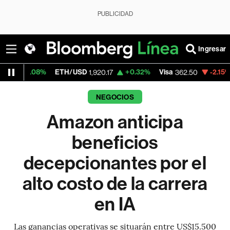
PUBLICIDAD
Ingresar
8%
ETH/USD
+0.32%
Visa
-2.15%
Mercado
1,920.17
362.50
NEGOCIOS
Amazon anticipa
beneficios
decepcionantes por el
alto costo de la carrera
en IA
Las ganancias operativas se situarán entre US$15.500