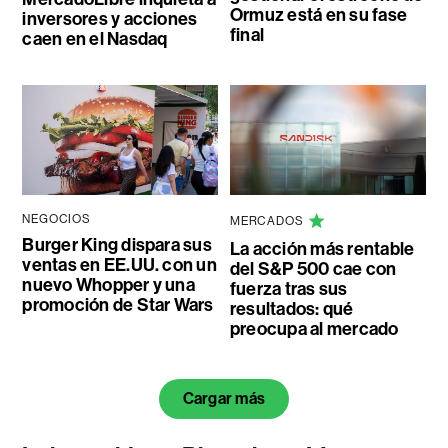
Ormuz está en su fase
inversores y acciones
final
caen en el Nasdaq
NEGOCIOS
MERCADOS
Burger King dispara sus
La acción más rentable
ventas en EE.UU. con un
del S&P 500 cae con
nuevo Whopper y una
fuerza tras sus
promoción de Star Wars
resultados: qué
preocupa al mercado
Cargar más