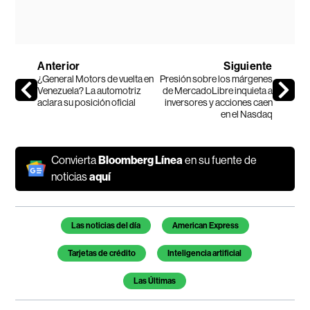
Anterior
Siguiente
¿General Motors de vuelta en
Presión sobre los márgenes
Venezuela? La automotriz
de MercadoLibre inquieta a
aclara su posición oficial
inversores y acciones caen
en el Nasdaq
Convierta
Bloomberg Línea
en su fuente de
noticias
aquí
Temas de este artículo
Las noticias del día
American Express
Tarjetas de crédito
Inteligencia artificial
Las Últimas