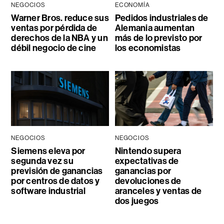
NEGOCIOS
ECONOMÍA
Warner Bros. reduce sus
Pedidos industriales de
ventas por pérdida de
Alemania aumentan
derechos de la NBA y un
más de lo previsto por
débil negocio de cine
los economistas
NEGOCIOS
NEGOCIOS
Siemens eleva por
Nintendo supera
segunda vez su
expectativas de
previsión de ganancias
ganancias por
por centros de datos y
devoluciones de
software industrial
aranceles y ventas de
dos juegos