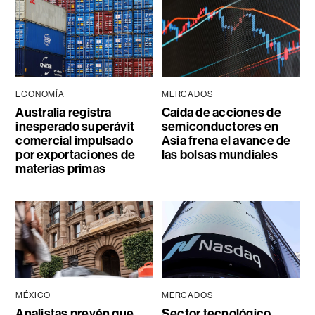
ECONOMÍA
MERCADOS
Australia registra
Caída de acciones de
inesperado superávit
semiconductores en
comercial impulsado
Asia frena el avance de
por exportaciones de
las bolsas mundiales
materias primas
MÉXICO
MERCADOS
Analistas prevén que
Sector tecnológico