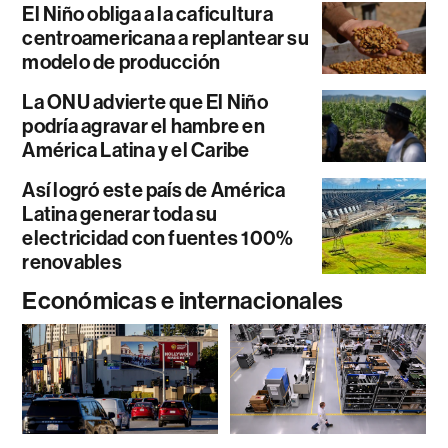
El Niño obliga a la caficultura
centroamericana a replantear su
modelo de producción
La ONU advierte que El Niño
podría agravar el hambre en
América Latina y el Caribe
Así logró este país de América
Latina generar toda su
electricidad con fuentes 100%
renovables
Económicas e internacionales