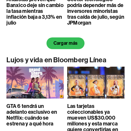
Banxico deje sin cambio
podría depender más de
la tasa mientras
inversores minoristas
inflación baja a 3,13% en
tras caída de julio, según
julio
JPMorgan
Cargar más
Lujos y vida en Bloomberg Línea
GTA 6 tendrá un
Las tarjetas
adelanto exclusivo en
coleccionables ya
Netflix: cuándo se
mueven US$30.000
estrena y a qué hora
millones y esta marca
quiere convertirlas en