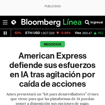
PUBLICIDAD
Ingresar
3%
ETH/USD
-0.44%
Visa
+0.25%
Mercad
1,907.328
369.47
NEGOCIOS
American Express
defiende sus esfuerzos
en IA tras agitación por
caída de acciones
Amex presentará un “kit para desarrolladores” el mes
que viene para que las plataformas de IA puedan
poner a disposición sus opciones de pago.