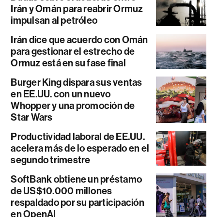
Irán y Omán para reabrir Ormuz
impulsan al petróleo
Irán dice que acuerdo con Omán
para gestionar el estrecho de
Ormuz está en su fase final
Burger King dispara sus ventas
en EE.UU. con un nuevo
Whopper y una promoción de
Star Wars
Productividad laboral de EE.UU.
acelera más de lo esperado en el
segundo trimestre
SoftBank obtiene un préstamo
de US$10.000 millones
respaldado por su participación
en OpenAI