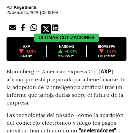
Por
Paige Smith
25 de marzo, 2026 | 08:13 PM
ÚLTIMAS
COTIZACIONES
AXP
NASDAQ
IBOVESPA
-1.62%
+0.01%
-1.07%
343.32
26,365.21
175,819.52
Bloomberg — American Express Co. (
)
AXP
afirma que está preparada para beneficiarse de
la adopción de la inteligencia artificial tras un
informe que arroja dudas sobre el futuro de la
empresa.
Las tecnologías del pasado -como la aparición
del comercio electrónico y luego los pagos
móviles- han actuado como
“aceleradores”