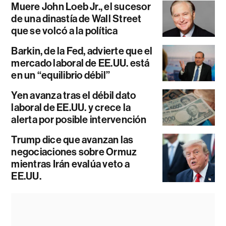
Muere John Loeb Jr., el sucesor
de una dinastía de Wall Street
que se volcó a la política
Barkin, de la Fed, advierte que el
mercado laboral de EE.UU. está
en un “equilibrio débil”
Yen avanza tras el débil dato
laboral de EE.UU. y crece la
alerta por posible intervención
Trump dice que avanzan las
negociaciones sobre Ormuz
mientras Irán evalúa veto a
EE.UU.