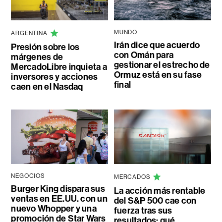
MUNDO
ARGENTINA
Irán dice que acuerdo
Presión sobre los
con Omán para
márgenes de
gestionar el estrecho de
MercadoLibre inquieta a
Ormuz está en su fase
inversores y acciones
final
caen en el Nasdaq
NEGOCIOS
MERCADOS
Burger King dispara sus
La acción más rentable
ventas en EE.UU. con un
del S&P 500 cae con
nuevo Whopper y una
fuerza tras sus
promoción de Star Wars
resultados: qué