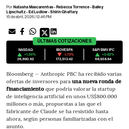
Por
Natasha Mascarenhas - Rebecca Torrence - Bailey
Lipschultz - Ed Ludlow - Shirin Ghaffary
15 de abril, 2026 | 12:46 PM
ÚLTIMAS
COTIZACIONES
NASDAQ
IBOVESPA
S&P/BMV IPC
+1.30%
-1.73%
+0.82%
26,690.62
172,513.42
66,938.64
Bloomberg — Anthropic PBC ha recibido varias
ofertas de inversores para
una nueva ronda de
financiamiento
que podría valorar la startup
de inteligencia artificial en unos US$800.000
millones o más, propuestas a las que el
fabricante de Claude se ha resistido hasta
ahora, según personas familiarizadas con el
asunto.