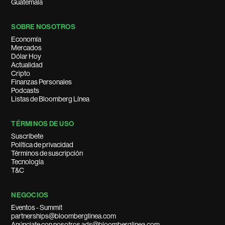
Guatemala
SOBRE NOSOTROS
Economía
Mercados
Dólar Hoy
Actualidad
Cripto
Finanzas Personales
Podcasts
Listas de Bloomberg Línea
TÉRMINOS DE USO
Suscríbete
Política de privacidad
Términos de suscripción
Tecnología
T&C
NEGOCIOS
Eventos - Summit
partnerships@bloomberglinea.com
Anúnciate con nosotros ads@bloomberglinea.com