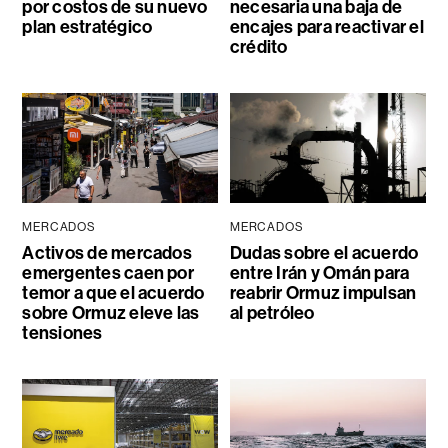
por costos de su nuevo
necesaria una baja de
plan estratégico
encajes para reactivar el
crédito
MERCADOS
MERCADOS
Activos de mercados
Dudas sobre el acuerdo
emergentes caen por
entre Irán y Omán para
temor a que el acuerdo
reabrir Ormuz impulsan
sobre Ormuz eleve las
al petróleo
tensiones