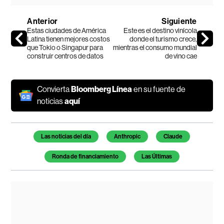
Anterior
Siguiente
Estas ciudades de América
Este es el destino vinícola
Latina tienen mejores costos
donde el turismo crece,
que Tokio o Singapur para
mientras el consumo mundial
construir centros de datos
de vino cae
Convierta
Bloomberg Línea
en su fuente de
noticias
aquí
Temas de este artículo
Las noticias del día
Anthropic
Claude
Ronda de financiamiento
Las Últimas