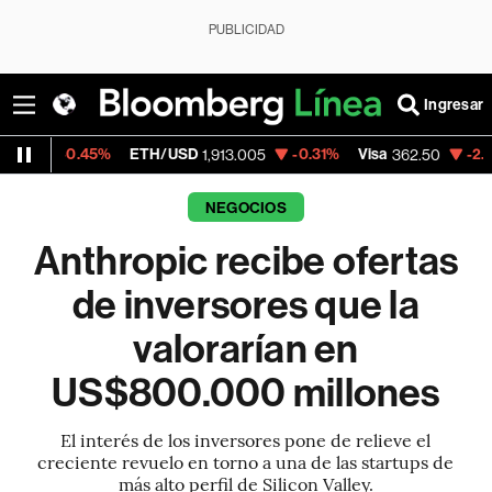
PUBLICIDAD
Ingresar
45%
ETH/USD
-0.31%
Visa
-2.15%
Mercad
1,913.005
362.50
NEGOCIOS
Anthropic recibe ofertas
de inversores que la
valorarían en
US$800.000 millones
El interés de los inversores pone de relieve el
creciente revuelo en torno a una de las startups de
más alto perfil de Silicon Valley.