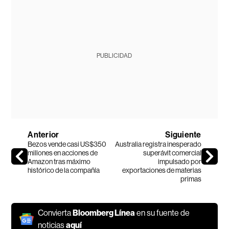
PUBLICIDAD
Anterior
Siguiente
Bezos vende casi US$350
Australia registra inesperado
millones en acciones de
superávit comercial
Amazon tras máximo
impulsado por
histórico de la compañía
exportaciones de materias
primas
Convierta
Bloomberg Línea
en su fuente de
noticias
aquí