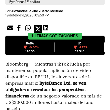
ByteDance? El análisis.
Por
Alexandra Levine - Sarah McBride
19 de febrero, 2025 | 09:59 PM
ÚLTIMAS
COTIZACIONES
BABA
JD
-0.36%
-1.27%
128.53
32.545
Bloomberg — Mientras TikTok lucha por
mantener su popular aplicación de video
disponible en EE.UU., los inversores de la
empresa matriz
ByteDance Ltd. se ven
obligados a reevaluar las perspectivas
financieras
de un negocio valorado en más de
US$300.000 millones hasta finales del año
pasado.