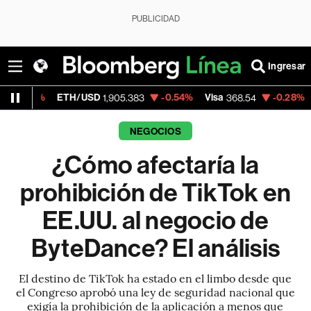
PUBLICIDAD
Ingresar
TH/USD
-0.54%
Visa
-0.28%
MercadoLibr
1,905.383
368.54
NEGOCIOS
¿Cómo afectaría la
prohibición de TikTok en
EE.UU. al negocio de
ByteDance? El análisis
El destino de TikTok ha estado en el limbo desde que
el Congreso aprobó una ley de seguridad nacional que
exigía la prohibición de la aplicación a menos que