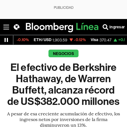
PUBLICIDAD
Ingresar
.10%
ETH/USD
-0.12%
Visa
+0.52%
Merca
1,903.59
370.47
NEGOCIOS
El efectivo de Berkshire
Hathaway, de Warren
Buffett, alcanza récord
de US$382.000 millones
A pesar de esa creciente acumulación de efectivo, los
ingresos netos por inversiones de la firma
disminuyeron un 13%.