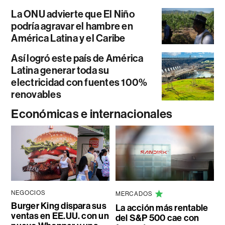
La ONU advierte que El Niño
podría agravar el hambre en
América Latina y el Caribe
Así logró este país de América
Latina generar toda su
electricidad con fuentes 100%
renovables
Económicas e internacionales
NEGOCIOS
MERCADOS
Burger King dispara sus
La acción más rentable
ventas en EE.UU. con un
del S&P 500 cae con