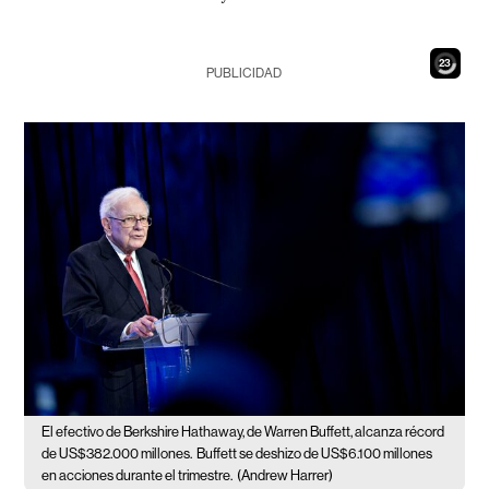
22
PUBLICIDAD
El efectivo de Berkshire Hathaway, de Warren Buffett, alcanza récord
de US$382.000 millones.
Buffett se deshizo de US$6.100 millones
en acciones durante el trimestre.
(Andrew Harrer)