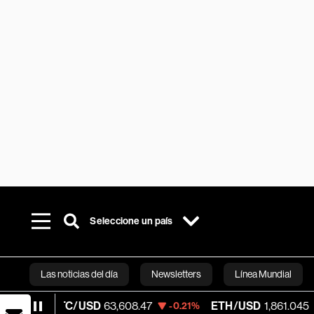
Seleccione un país
Las noticias del día
Newsletters
Línea Mundial
TC/USD
63,608.47
ETH/USD
1,861.045
V
-0.21%
-0.34%
Bloomberg 