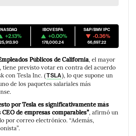
NASDAQ
IBOVESPA
S&P/BMV IPC
+2.13%
+0.00%
-0.36%
25,913.90
178,000.24
66,697.22
 Empleados Públicos de California
, el mayor
 tiene previsto votar en contra del acuerdo
 con Tesla Inc. (
), lo que supone un
TSLA
uno de los paquetes salariales más
ense.
to por Tesla es significativamente más
os CEO de empresas comparables”
, afirmó un
o por correo electrónico. “Además,
onista”.