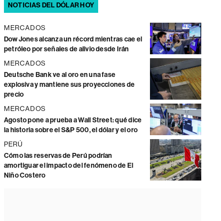
NOTICIAS DEL DÓLAR HOY
MERCADOS
Dow Jones alcanza un récord mientras cae el
petróleo por señales de alivio desde Irán
MERCADOS
Deutsche Bank ve al oro en una fase
explosiva y mantiene sus proyecciones de
precio
MERCADOS
Agosto pone a prueba a Wall Street: qué dice
la historia sobre el S&P 500, el dólar y el oro
PERÚ
Cómo las reservas de Perú podrían
amortiguar el impacto del fenómeno de El
Niño Costero