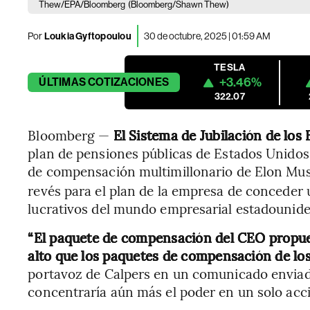
Thew/EPA/Bloomberg
(Bloomberg/Shawn Thew)
Por
Loukia Gyftopoulou
30 de octubre, 2025 | 01:59 AM
TESLA
+3.46%
ÚLTIMAS
COTIZACIONES
322.07
Bloomberg —
El Sistema de Jubilación de los
plan de pensiones públicas de Estados Unidos,
de compensación multimillonario de Elon Musk
revés para el plan de la empresa de conceder 
lucrativos del mundo empresarial estadounid
“El paquete de compensación del CEO propues
alto que los paquetes de compensación de l
portavoz de Calpers en un comunicado enviad
concentraría aún más el poder en un solo acci