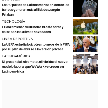
Los 10 países de Latinoamérica en donde los
bancos generan más utilidades, según
Felaban
TECNOLOGÍA
El lanzamiento del iPhone 18 está cerca y
estas son las últimas novedades
LÍNEA DEPORTIVA
La UEFA estudia boicotear torneos de la FIFA
por su plan de abrirse a inversión privada
LATINOAMÉRICA
Ni presencial, ni remoto, ni híbrido: el nuevo
modelo laboral que WeWork ve crecer en
Latinoamérica