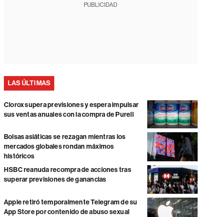
PUBLICIDAD
LAS ÚLTIMAS
Clorox supera previsiones y espera impulsar
sus ventas anuales con la compra de Purell
Bolsas asiáticas se rezagan mientras los
mercados globales rondan máximos
históricos
HSBC reanuda recompra de acciones tras
superar previsiones de ganancias
Apple retiró temporalmente Telegram de su
App Store por contenido de abuso sexual