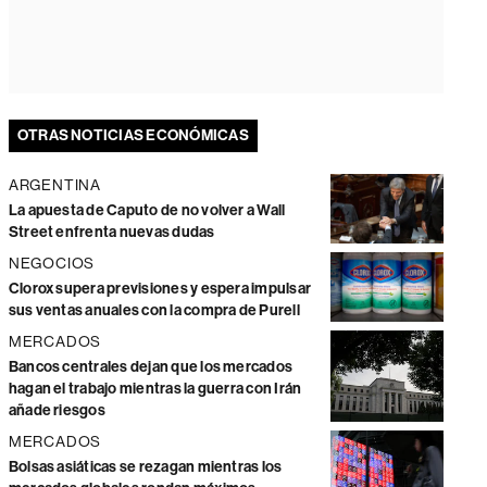
OTRAS NOTICIAS ECONÓMICAS
ARGENTINA
La apuesta de Caputo de no volver a Wall
Street enfrenta nuevas dudas
NEGOCIOS
Clorox supera previsiones y espera impulsar
sus ventas anuales con la compra de Purell
MERCADOS
Bancos centrales dejan que los mercados
hagan el trabajo mientras la guerra con Irán
añade riesgos
MERCADOS
Bolsas asiáticas se rezagan mientras los