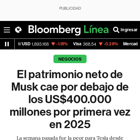
PUBLICIDAD
Ingresar
SD
-1.18%
Visa
-0.28%
MercadoLibre
1,893.168
368.54
1,924.9
NEGOCIOS
El patrimonio neto de
Musk cae por debajo de
los US$400.000
millones por primera vez
en 2025
La semana pasada fue la peor para Tesla desde