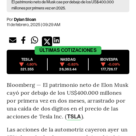
El patrimonio neto de Musk cae por debajo de los US$400.000
millones por primera vez en 2025.
Por
Dylan Sloan
11 de febrero, 2025 | 09:29 AM
ÚLTIMAS
COTIZACIONES
TESLA
NASDAQ
IBOVESPA
-1.80%
-0.83%
-0.09%
321.355
26,363.44
177,726.17
Bloomberg — El patrimonio neto de Elon Musk
cayó por debajo de los US$400.000 millones
por primera vez en dos meses, arrastrado por
una caída de dos dígitos en el precio de las
acciones de Tesla Inc. (
).
TSLA
Las acciones de la automotriz cayeron ayer un