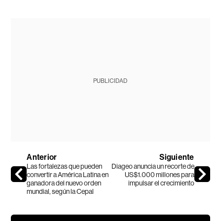
PUBLICIDAD
Anterior
Siguiente
Las fortalezas que pueden
Diageo anuncia un recorte de
convertir a América Latina en
US$1.000 millones para
ganadora del nuevo orden
impulsar el crecimiento
mundial, según la Cepal