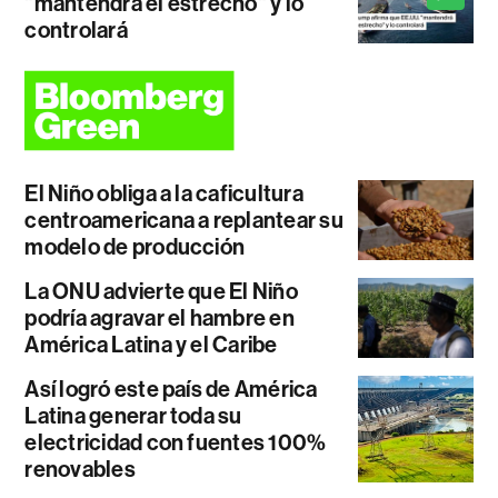
"mantendrá el estrecho" y lo
controlará
El Niño obliga a la caficultura
centroamericana a replantear su
modelo de producción
La ONU advierte que El Niño
podría agravar el hambre en
América Latina y el Caribe
Así logró este país de América
Latina generar toda su
electricidad con fuentes 100%
renovables