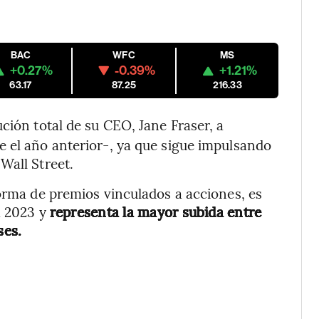
BAC
WFC
MS
+0.27%
-0.39%
+1.21%
63.17
87.25
216.33
bución total de su CEO, Jane Fraser, a
e el año anterior-, ya que sigue impulsando
Wall Street.
forma de premios vinculados a acciones, es
a 2023 y
representa la mayor subida entre
ses.