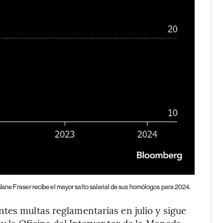
Jane Fraser recibe el mayor salto salarial de sus homólogos para 2024.
tes multas reglamentarias en julio y sigue
 y la Oficina del Interventor de la Moneda