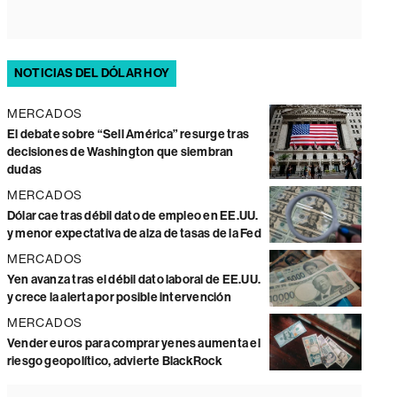
NOTICIAS DEL DÓLAR HOY
MERCADOS
El debate sobre “Sell América” resurge tras
decisiones de Washington que siembran
dudas
MERCADOS
Dólar cae tras débil dato de empleo en EE.UU.
y menor expectativa de alza de tasas de la Fed
MERCADOS
Yen avanza tras el débil dato laboral de EE.UU.
y crece la alerta por posible intervención
MERCADOS
Vender euros para comprar yenes aumenta el
riesgo geopolítico, advierte BlackRock