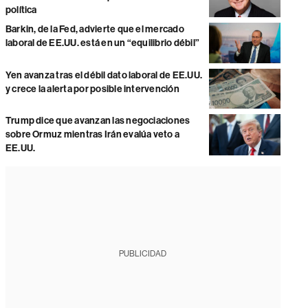
política
Barkin, de la Fed, advierte que el mercado
laboral de EE.UU. está en un “equilibrio débil”
Yen avanza tras el débil dato laboral de EE.UU.
y crece la alerta por posible intervención
Trump dice que avanzan las negociaciones
sobre Ormuz mientras Irán evalúa veto a
EE.UU.
PUBLICIDAD