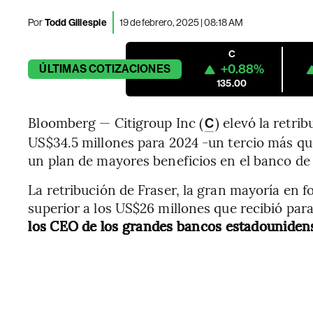
Por
Todd Gillespie
19 de febrero, 2025 | 08:18 AM
C
+0.88%
ÚLTIMAS
COTIZACIONES
135.00
Bloomberg — Citigroup Inc (
) elevó la retri
C
US$34.5 millones para 2024 -un tercio más qu
un plan de mayores beneficios en el banco de 
La retribución de Fraser, la gran mayoría en 
superior a los US$26 millones que recibió par
los CEO de los grandes bancos estadouniden