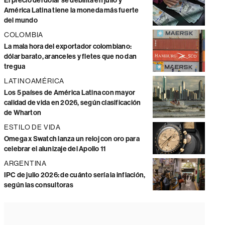
El precio del dólar se debilita en julio y
América Latina tiene la moneda más fuerte
del mundo
COLOMBIA
La mala hora del exportador colombiano:
dólar barato, aranceles y fletes que no dan
tregua
LATINOAMÉRICA
Los 5 países de América Latina con mayor
calidad de vida en 2026, según clasificación
de Wharton
ESTILO DE VIDA
Omega x Swatch lanza un reloj con oro para
celebrar el alunizaje del Apollo 11
ARGENTINA
IPC de julio 2026: de cuánto sería la inflación,
según las consultoras