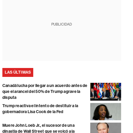
PUBLICIDAD
LAS ÚLTIMAS
Canadá lucha por llegar a un acuerdo antes de
que el arancel del 50% de Trump agrave la
disputa
Trump reactiva el intento de destituir a la
gobernadora Lisa Cook de la Fed
Muere John Loeb Jr., el sucesor de una
dinastía de Wall Street que se volcó a la