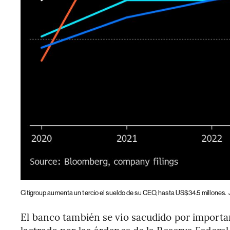
Citigroup aumenta un tercio el sueldo de su CEO, hasta US$34.5 millones.
El banco también se vio sacudido por importan
lastrado por las órdenes de la Reserva Federal