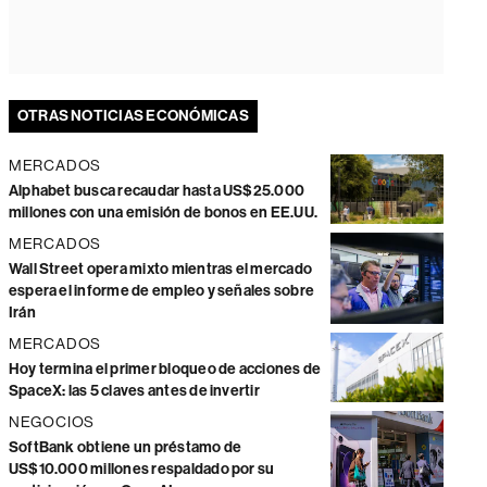
OTRAS NOTICIAS ECONÓMICAS
MERCADOS
Alphabet busca recaudar hasta US$25.000
millones con una emisión de bonos en EE.UU.
MERCADOS
Wall Street opera mixto mientras el mercado
espera el informe de empleo y señales sobre
Irán
MERCADOS
Hoy termina el primer bloqueo de acciones de
SpaceX: las 5 claves antes de invertir
NEGOCIOS
SoftBank obtiene un préstamo de
US$10.000 millones respaldado por su