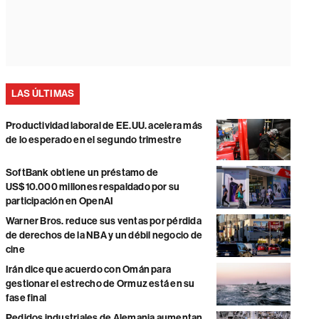
LAS ÚLTIMAS
Productividad laboral de EE.UU. acelera más
de lo esperado en el segundo trimestre
SoftBank obtiene un préstamo de
US$10.000 millones respaldado por su
participación en OpenAI
Warner Bros. reduce sus ventas por pérdida
de derechos de la NBA y un débil negocio de
cine
Irán dice que acuerdo con Omán para
gestionar el estrecho de Ormuz está en su
fase final
Pedidos industriales de Alemania aumentan