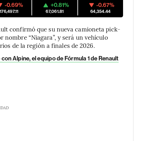
-0.69%
+0.81%
-0.67%
176,497.11
67,061.81
64,354.44
ault confirmó que su nueva camioneta pick-
r nombre “Niagara”, y será un vehículo
rios de la región a finales de 2026.
con Alpine, el equipo de Fórmula 1 de Renault
IDAD