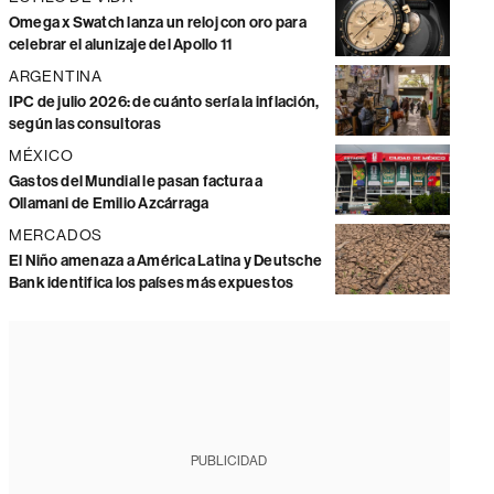
Omega x Swatch lanza un reloj con oro para
celebrar el alunizaje del Apollo 11
ARGENTINA
IPC de julio 2026: de cuánto sería la inflación,
según las consultoras
MÉXICO
Gastos del Mundial le pasan factura a
Ollamani de Emilio Azcárraga
MERCADOS
El Niño amenaza a América Latina y Deutsche
Bank identifica los países más expuestos
PUBLICIDAD