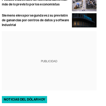
más de lo previsto por los economistas
Siemens eleva por segunda vez su previsión
de ganancias por centros de datos y software
industrial
PUBLICIDAD
NOTICIAS DEL DÓLAR HOY