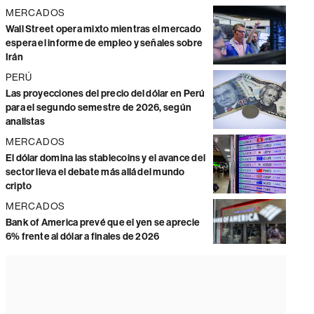
MERCADOS
Wall Street opera mixto mientras el mercado
espera el informe de empleo y señales sobre
Irán
PERÚ
Las proyecciones del precio del dólar en Perú
para el segundo semestre de 2026, según
analistas
MERCADOS
El dólar domina las stablecoins y el avance del
sector lleva el debate más allá del mundo
cripto
MERCADOS
Bank of America prevé que el yen se aprecie
6% frente al dólar a finales de 2026