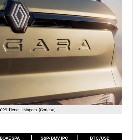
2026.
Renault Niagara.
(Cortesía)
IBOVESPA
S&P/BMV IPC
BTC/USD