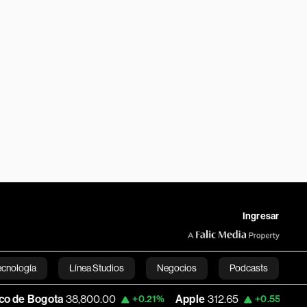
Ingresar
ecnología
Línea Studios
Negocios
Podcasts
38,800.00
Apple
312.65
USD COP
3,16
+0.21%
+0.55%
English