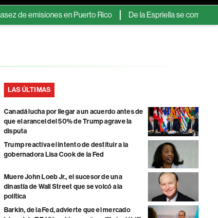
misiones en Puerto Rico
De la Espriella se compromete a recup
LAS ÚLTIMAS
Canadá lucha por llegar a un acuerdo antes de
que el arancel del 50% de Trump agrave la
disputa
Trump reactiva el intento de destituir a la
gobernadora Lisa Cook de la Fed
Muere John Loeb Jr., el sucesor de una
dinastía de Wall Street que se volcó a la
política
Barkin, de la Fed, advierte que el mercado