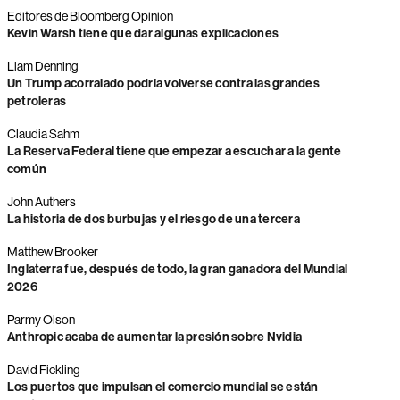
Editores de Bloomberg Opinion
Kevin Warsh tiene que dar algunas explicaciones
Liam Denning
Un Trump acorralado podría volverse contra las grandes
petroleras
Claudia Sahm
La Reserva Federal tiene que empezar a escuchar a la gente
común
John Authers
La historia de dos burbujas y el riesgo de una tercera
Matthew Brooker
Inglaterra fue, después de todo, la gran ganadora del Mundial
2026
Parmy Olson
Anthropic acaba de aumentar la presión sobre Nvidia
David Fickling
Los puertos que impulsan el comercio mundial se están