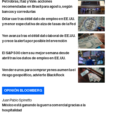
Petrobras, Itaú y Vale: acciones
recomendadas en Brasil para agosto, según
bancos y corredurías
Dólar cae tras débil dato de empleo en EE.UU.
y menor expectativa de alza de tasas de la Fed
Yen avanza tras el débil dato laboral de EE.UU.
y crece la alerta por posible intervención
El S&P 500 cierra su mejor semana desde
abril tras los datos de empleo en EE.UU.
Vender euros para comprar yenes aumenta el
riesgo geopolítico, advierte BlackRock
OPINIÓN BLOOMBERG
Juan Pablo Spinetto
México está ganando la guerra comercial gracias a la
hospitalidad