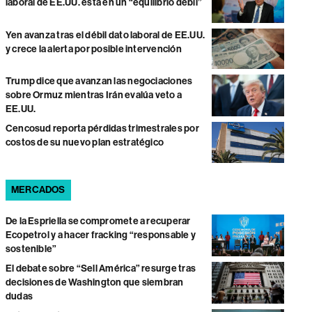
laboral de EE.UU. está en un “equilibrio débil”
Yen avanza tras el débil dato laboral de EE.UU.
y crece la alerta por posible intervención
Trump dice que avanzan las negociaciones
sobre Ormuz mientras Irán evalúa veto a
EE.UU.
Cencosud reporta pérdidas trimestrales por
costos de su nuevo plan estratégico
MERCADOS
De la Espriella se compromete a recuperar
Ecopetrol y a hacer fracking “responsable y
sostenible”
El debate sobre “Sell América” resurge tras
decisiones de Washington que siembran
dudas