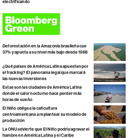
electrificando
Deforestación en la Amazonía brasileña cae
37% y apunta a su nivel más bajo desde 1988
¿Qué países de América Latina apuestan por
el fracking? El panorama legal que marcará
las nuevas inversiones
Estas son las ciudades de América Latina
donde el calor nocturno hace perder más
horas de sueño
El Niño obliga a la caficultura
centroamericana a replantear su modelo de
producción
La ONU advierte que El Niño podría agravar el
hambre en América Latina y el Caribe