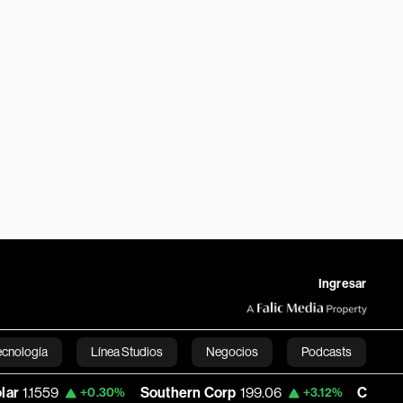
Ingresar
ecnología
Línea Studios
Negocios
Podcasts
Southern Corp
199.06
Copa Holdings
14
+0.30%
+3.12%
English