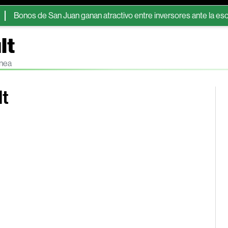
de San Juan ganan atractivo entre inversores ante la escasez de e
lt
ínea
lt