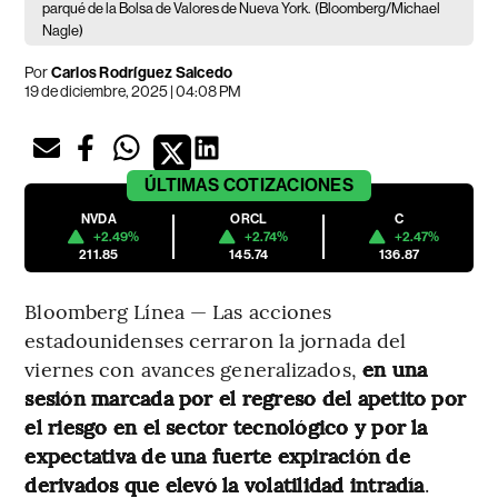
parqué de la Bolsa de Valores de Nueva York.
(Bloomberg/Michael
Nagle)
Por
Carlos Rodríguez Salcedo
19 de diciembre, 2025 | 04:08 PM
ÚLTIMAS
COTIZACIONES
NVDA
ORCL
C
+2.49%
+2.74%
+2.47%
211.85
145.74
136.87
Bloomberg Línea — Las acciones
estadounidenses cerraron la jornada del
viernes con avances generalizados,
en una
sesión marcada por el regreso del apetito por
el riesgo en el sector tecnológico y por la
expectativa de una fuerte expiración de
derivados que elevó la volatilidad intradía
.