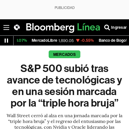
PUBLICIDAD
Ingresar
%
MercadoLibre
-0.55%
Banco de Bogota
1,890.05
38,800.00
MERCADOS
S&P 500 subió tras
avance de tecnológicas y
en una sesión marcada
por la “triple hora bruja”
Wall Street cerró al alza en una jornada marcada por la
“triple hora bruja” y el regreso del entusiasmo por las
tecnológicas, con Nvidia y Oracle liderando las