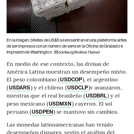
En la imagen, billetes de US$5 se encuentran en una plataforma antes
de ser impresos con un número de serie en la Oficina de Grabado e
Impresión de Washington.
(Bloomberg/Andrew Harrer)
En medio de ese contexto, las divisas de
América Latina muestran un desempeño mixto.
El peso colombiano (
), el argentino
USDCOP
(
) y el chileno (
)v avanzaron,
USDARS
USDCLP
mientras que el real brasileño (
) y el
USDBRL
peso mexicano (
) cayeron. El sol
USDMXN
peruano (
) se mantuvo sin cambios.
USDPEN
Las monedas latinoamericanas han tenido
desempeños dispares, según el análisis del