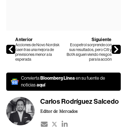
Anterior
Siguiente
Acciones de Novo Nordisk
Ecopetrol sorprende con
caen tras una mejora de
sus resultados, pero Citi y
previsiones menor a la
BofA siguen viendo riesgos
esperada
para la acción
Convierta
Bloomberg Línea
en su fuente de
noticias
aquí
Carlos Rodríguez Salcedo
Editor de Mercados