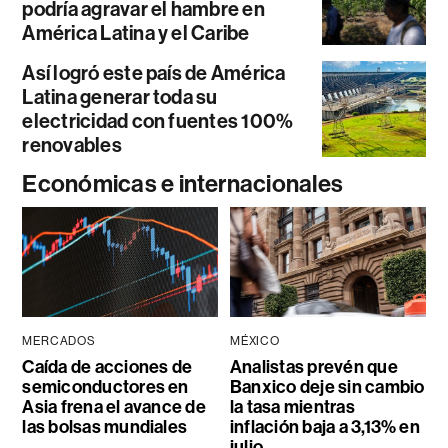
podría agravar el hambre en
América Latina y el Caribe
Así logró este país de América
Latina generar toda su
electricidad con fuentes 100%
renovables
Económicas e internacionales
MERCADOS
MÉXICO
Caída de acciones de
Analistas prevén que
semiconductores en
Banxico deje sin cambio
Asia frena el avance de
la tasa mientras
las bolsas mundiales
inflación baja a 3,13% en
julio