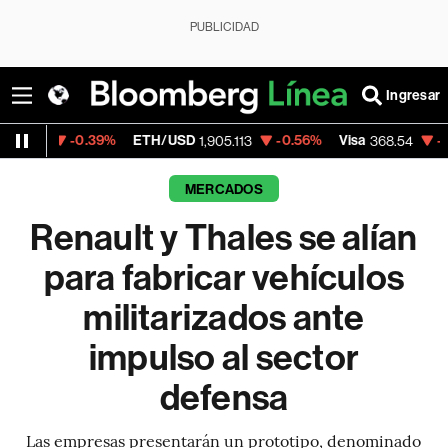
PUBLICIDAD
Ingresar
-0.39%
ETH/USD
-0.56%
Visa
-0.28%
Mer
1,905.113
368.54
MERCADOS
Renault y Thales se alían
para fabricar vehículos
militarizados ante
impulso al sector
defensa
Las empresas presentarán un prototipo, denominado