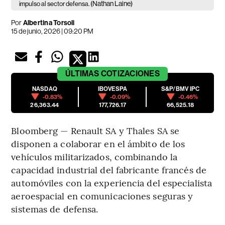
(Nathan Laine)
impulso al sector defensa.
Por
Albertina Torsoli
15 de junio, 2026 | 09:20 PM
ÚLTIMAS
COTIZACIONES
NASDAQ
IBOVESPA
S&P/BMV IPC
-0.83%
-0.09%
-0.46%
26,363.44
177,726.17
66,525.18
Bloomberg — Renault SA y Thales SA se
disponen a colaborar en el ámbito de los
vehículos militarizados, combinando la
capacidad industrial del fabricante francés de
automóviles con la experiencia del especialista
aeroespacial en comunicaciones seguras y
sistemas de defensa.