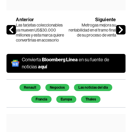
Anterior
Siguiente
Las tarjetas coleccionables
Metrogas mejora su
ya mueven US$30.000
rentabilidad en el tramo final
millones y esta marca quiere
de su proceso de venta
convertirlas en accesorio
Convierta
Bloomberg Línea
en su fuente de
noticias
aquí
Temas de este artículo
Renault
Negocios
Las noticias del día
Francia
Europa
Thales