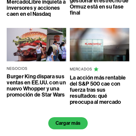
gestionar el estrecho de
MercadoLibre inquieta a
Ormuz está en su fase
inversores y acciones
final
caen en el Nasdaq
NEGOCIOS
MERCADOS
Burger King dispara sus
La acción más rentable
ventas en EE.UU. con un
del S&P 500 cae con
nuevo Whopper y una
fuerza tras sus
promoción de Star Wars
resultados: qué
preocupa al mercado
Cargar más