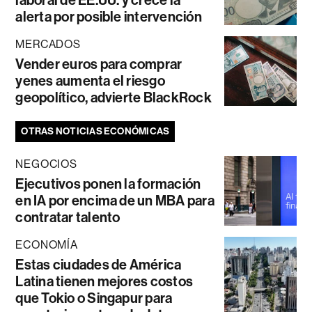
laboral de EE.UU. y crece la
alerta por posible intervención
MERCADOS
Vender euros para comprar
yenes aumenta el riesgo
geopolítico, advierte BlackRock
OTRAS NOTICIAS ECONÓMICAS
NEGOCIOS
Ejecutivos ponen la formación
en IA por encima de un MBA para
contratar talento
ECONOMÍA
Estas ciudades de América
Latina tienen mejores costos
que Tokio o Singapur para