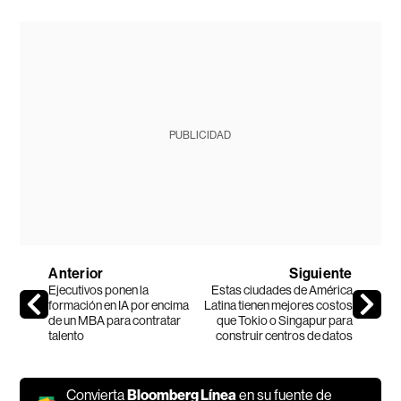
PUBLICIDAD
Anterior
Siguiente
Ejecutivos ponen la
Estas ciudades de América
formación en IA por encima
Latina tienen mejores costos
de un MBA para contratar
que Tokio o Singapur para
talento
construir centros de datos
Convierta
Bloomberg Línea
en su fuente de