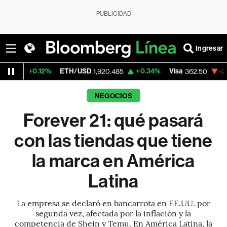
PUBLICIDAD
Ingresar
ETH/USD
+0.34%
Visa
-2.15%
MercadoLi
1,920.485
362.50
NEGOCIOS
Forever 21: qué pasará
con las tiendas que tiene
la marca en América
Latina
La empresa se declaró en bancarrota en EE.UU. por
segunda vez, afectada por la inflación y la
competencia de Shein y Temu. En América Latina, la