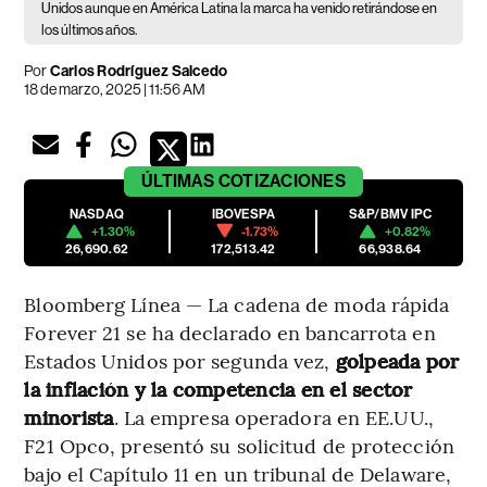
Unidos aunque en América Latina la marca ha venido retirándose en
los últimos años.
Por
Carlos Rodríguez Salcedo
18 de marzo, 2025 | 11:56 AM
ÚLTIMAS
COTIZACIONES
NASDAQ
IBOVESPA
S&P/BMV IPC
+1.30%
-1.73%
+0.82%
26,690.62
172,513.42
66,938.64
Bloomberg Línea — La cadena de moda rápida
Forever 21 se ha declarado en bancarrota en
Estados Unidos por segunda vez,
golpeada por
la inflación y la competencia en el sector
minorista
. La empresa operadora en EE.UU.,
F21 Opco, presentó su solicitud de protección
bajo el Capítulo 11 en un tribunal de Delaware,