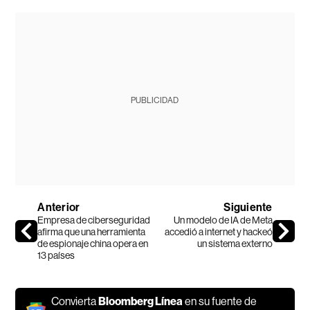
PUBLICIDAD
Anterior
Siguiente
Empresa de ciberseguridad
Un modelo de IA de Meta
afirma que una herramienta
accedió a internet y hackeó
de espionaje china opera en
un sistema externo
13 países
Convierta
Bloomberg Línea
en su fuente de