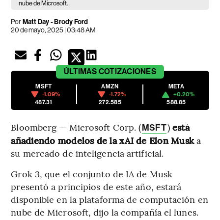
nube de Microsoft.
Por
Matt Day - Brody Ford
20 de mayo, 2025 | 03:48 AM
ÚLTIMAS
COTIZACIONES
MSFT
AMZN
META
-1.09%
-1.72%
+0.20%
487.31
272.585
588.85
Bloomberg — Microsoft Corp. (
)
está
MSFT
añadiendo modelos de la xAI de Elon Musk
a
su mercado de inteligencia artificial.
Grok 3, que el conjunto de IA de Musk
presentó a principios de este año, estará
disponible en la plataforma de computación en
nube de Microsoft, dijo la compañía el lunes.