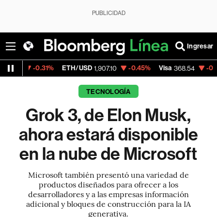
PUBLICIDAD
Ingresar
.31%
ETH/USD
-0.45%
Visa
-0.28%
Mercad
1,907.10
368.54
TECNOLOGÍA
Grok 3, de Elon Musk,
ahora estará disponible
en la nube de Microsoft
Microsoft también presentó una variedad de
productos diseñados para ofrecer a los
desarrolladores y a las empresas información
adicional y bloques de construcción para la IA
generativa.