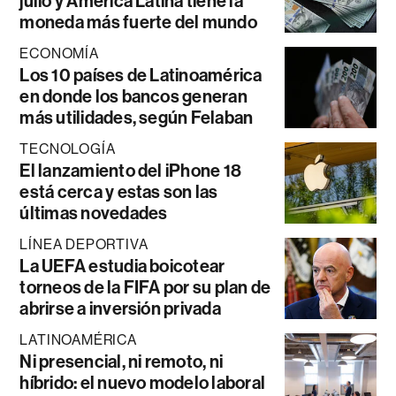
julio y América Latina tiene la
moneda más fuerte del mundo
ECONOMÍA
Los 10 países de Latinoamérica
en donde los bancos generan
más utilidades, según Felaban
TECNOLOGÍA
El lanzamiento del iPhone 18
está cerca y estas son las
últimas novedades
LÍNEA DEPORTIVA
La UEFA estudia boicotear
torneos de la FIFA por su plan de
abrirse a inversión privada
LATINOAMÉRICA
Ni presencial, ni remoto, ni
híbrido: el nuevo modelo laboral