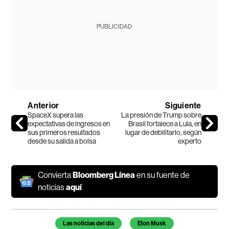
PUBLICIDAD
Anterior
Siguiente
SpaceX supera las
La presión de Trump sobre
expectativas de ingresos en
Brasil fortalece a Lula, en
sus primeros resultados
lugar de debilitarlo, según
desde su salida a bolsa
experto
Convierta
Bloomberg Línea
en su fuente de
noticias
aquí
Temas de este artículo
Las noticias del día
Elon Musk