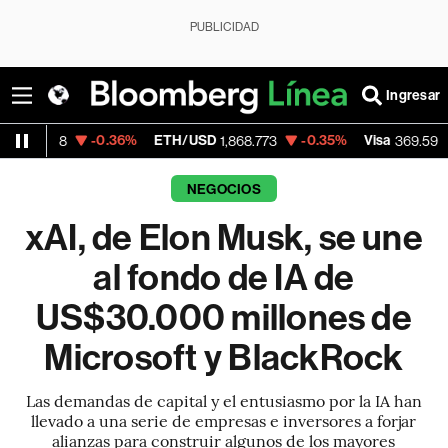
PUBLICIDAD
Ingresar
-0.36%
ETH/USD
-0.35%
Visa
+1.07%
M
1,868.773
369.59
NEGOCIOS
xAI, de Elon Musk, se une
al fondo de IA de
US$30.000 millones de
Microsoft y BlackRock
Las demandas de capital y el entusiasmo por la IA han
llevado a una serie de empresas e inversores a forjar
alianzas para construir algunos de los mayores