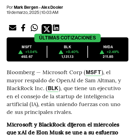
Por
Mark Bergen - Alex Dooler
19 de marzo, 2025 | 10:03 AM
ÚLTIMAS
COTIZACIONES
MSFT
BLK
NVDA
+1.04%
+0.40%
+2.49%
492.67
1,131.13
211.85
Bloomberg — Microsoft Corp (
), el
MSFT
mayor respaldo de OpenAI de Sam Altman, y
BlackRock Inc. (
), que tiene un ejecutivo
BLK
en el consejo de la startup de inteligencia
artificial (IA), están uniendo fuerzas con uno
de sus principales rivales.
Microsoft y BlackRock dijeron el miércoles
que xAI de Elon Musk se une a su esfuerzo