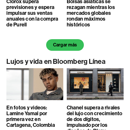
Clorox supera
Bolsas asiáticas se
previsiones y espera
rezagan mientras los
impulsar sus ventas
mercados globales
anuales con la compra
rondan máximos
de Purell
históricos
Cargar más
Lujos y vida en Bloomberg Línea
En fotos y videos:
Chanel supera a rivales
Lamine Yamal por
del lujo con crecimiento
primera vez en
de dos dígitos,
Cartagena, Colombia
impulsado por los