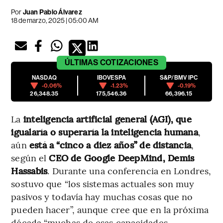
Por
Juan Pablo Álvarez
18 de marzo, 2025 | 05:00 AM
ÚLTIMAS
COTIZACIONES
NASDAQ
IBOVESPA
S&P/BMV IPC
-0.06%
-1.23%
-0.19%
26,348.35
175,546.36
66,396.15
La
inteligencia artificial general (AGI), que
igualaría o superaría la inteligencia humana
,
aún
está a “cinco a diez años” de distancia
,
según el
CEO de Google DeepMind, Demis
Hassabis
. Durante una conferencia en Londres,
sostuvo que “los sistemas actuales son muy
pasivos y todavía hay muchas cosas que no
pueden hacer”, aunque cree que en la próxima
década “muchas de esas capacidades