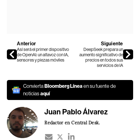
Anterior
Siguiente
Así será el primer dispositivo
DeepSeek prepara un
de OpenAI: un altavoz con IA,
aumento significativo de
sensores y piezas móviles
precios en todos sus
servicios de IA
Convierta
Bloomberg Línea
en su fuente de
noticias
aquí
Juan Pablo Álvarez
Redactor en Central Desk.