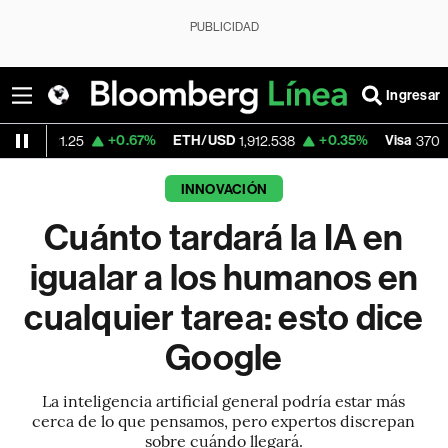
PUBLICIDAD
Ingresar
+0.67%
ETH/USD
+0.35%
Visa
+0.52
25
1,912.538
370.47
INNOVACIÓN
Cuánto tardará la IA en
igualar a los humanos en
cualquier tarea: esto dice
Google
La inteligencia artificial general podría estar más
cerca de lo que pensamos, pero expertos discrepan
sobre cuándo llegará.