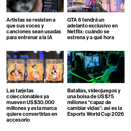
Artistas se resisten a
GTA 6 tendrá un
que sus voces y
adelanto exclusivo en
canciones sean usadas
Netflix: cuándo se
para entrenar a la IA
estrena y a qué hora
Las tarjetas
Batallas, videojuegos y
coleccionables ya
una bolsa de US$75
mueven US$30.000
millones “capaz de
millones y esta marca
cambiar vidas”: así es la
quiere convertirlas en
Esports World Cup 2026
accesorio