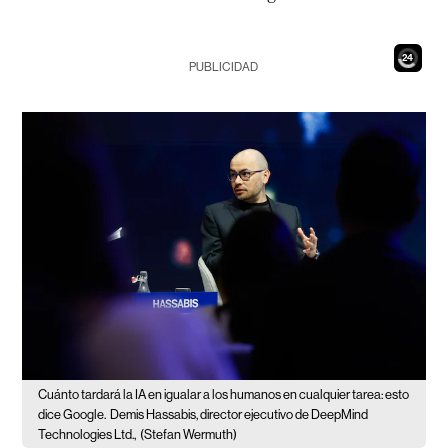
22
PUBLICIDAD
Cuánto tardará la IA en igualar a los humanos en cualquier tarea: esto
dice Google.
Demis Hassabis, director ejecutivo de DeepMind
Technologies Ltd.,
(Stefan Wermuth)