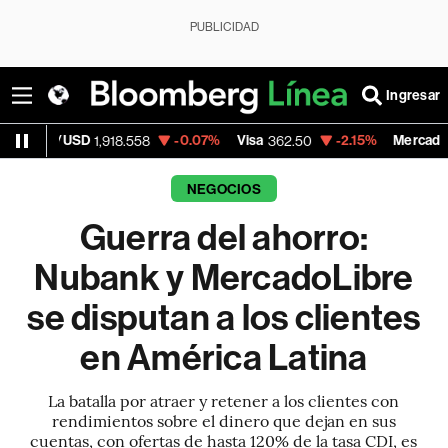
PUBLICIDAD
Ingresar
D
-0.07%
Visa
-2.15%
MercadoLibre
1,918.558
362.50
1,821.79
NEGOCIOS
Guerra del ahorro:
Nubank y MercadoLibre
se disputan a los clientes
en América Latina
La batalla por atraer y retener a los clientes con
rendimientos sobre el dinero que dejan en sus
cuentas, con ofertas de hasta 120% de la tasa CDI, es