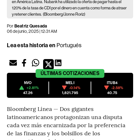
en América Latina.
Nubank ha utilizado la oferta de pagar hasta el
120% de la tasa de CDI por el dinero en cuenta como forma de atraer
y retener clientes.
(Bloomberg/Jonne Roriz)
Por
Beatriz Quesada
06 de junio, 2025 | 12:31 AM
Lea esta historia en
Portugués
ÚLTIMAS
COTIZACIONES
NVO
MELI
ITUB4
+2.81%
-0.14%
-2.58%
47.26
1,821.795
40.75
Bloomberg Línea — Dos gigantes
latinoamericanos protagonizan una disputa
cada vez más encarnizada por la preferencia
de las finanzas y los bolsillos de los