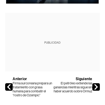
PUBLICIDAD
Anterior
Siguiente
Firma surcoreana prepara un
El petróleo extiende las
tratamiento con grasa
ganancias mientras sigue sin
humana para combatir el
haber acuerdo sobre Ormuz
“rostro de Ozempic”