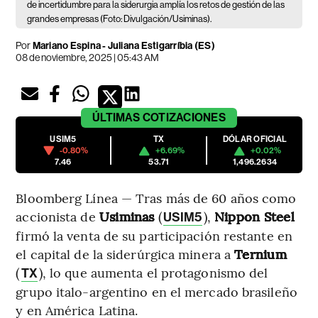
de incertidumbre para la siderurgia amplía los retos de gestión de las
grandes empresas (Foto: Divulgación/Usiminas).
Por
Mariano Espina
-
Juliana Estigarríbia (ES)
08 de noviembre, 2025 | 05:43 AM
ÚLTIMAS
COTIZACIONES
USIM5
TX
DÓLAR OFICIAL
-0.80%
+6.69%
+0.02%
7.46
53.71
1,496.2634
Bloomberg Línea — Tras más de 60 años como
accionista de
Usiminas
(
),
Nippon Steel
USIM5
firmó la venta de su participación restante en
el capital de la siderúrgica minera a
Ternium
(
), lo que aumenta el protagonismo del
TX
grupo italo-argentino en el mercado brasileño
y en América Latina.