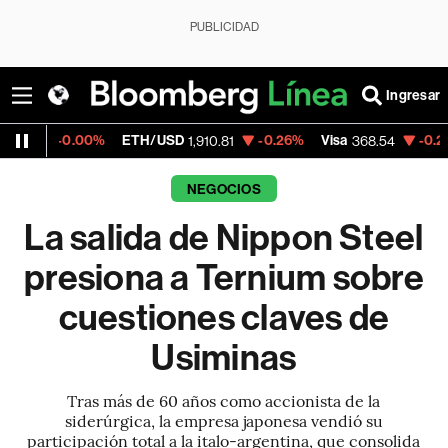
PUBLICIDAD
Ingresar
0%
ETH/USD
-0.26%
Visa
-0.28%
MercadoL
1,910.81
368.54
NEGOCIOS
La salida de Nippon Steel
presiona a Ternium sobre
cuestiones claves de
Usiminas
Tras más de 60 años como accionista de la
siderúrgica, la empresa japonesa vendió su
participación total a la italo-argentina, que consolida