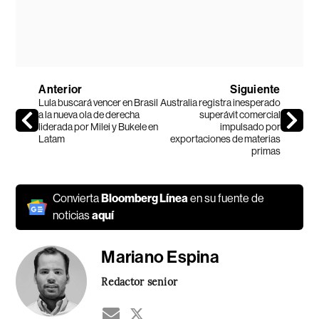
Anterior
Siguiente
Lula buscará vencer en Brasil
Australia registra inesperado
a la nueva ola de derecha
superávit comercial
liderada por Milei y Bukele en
impulsado por
Latam
exportaciones de materias
primas
Convierta
Bloomberg Línea
en su fuente de
noticias
aquí
Mariano Espina
Redactor senior