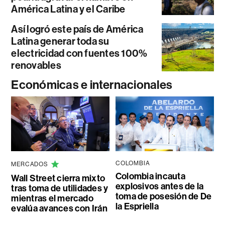
América Latina y el Caribe
Así logró este país de América
Latina generar toda su
electricidad con fuentes 100%
renovables
Económicas e internacionales
COLOMBIA
MERCADOS
Colombia incauta
Wall Street cierra mixto
explosivos antes de la
tras toma de utilidades y
toma de posesión de De
mientras el mercado
la Espriella
evalúa avances con Irán