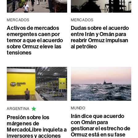
MERCADOS
MERCADOS
Activos de mercados
Dudas sobre el acuerdo
emergentes caen por
entre Irán y Omán para
temor a que el acuerdo
reabrir Ormuz impulsan
sobre Ormuz eleve las
al petróleo
tensiones
MUNDO
ARGENTINA
Irán dice que acuerdo
Presión sobre los
con Omán para
márgenes de
gestionar el estrecho de
MercadoLibre inquieta a
Ormuz está en su fase
inversores y acciones