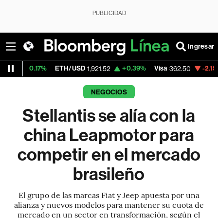
PUBLICIDAD
Ingresar
%
ETH/USD
+0.39%
Visa
-2.15%
MercadoLi
1,921.52
362.50
NEGOCIOS
Stellantis se alía con la
china Leapmotor para
competir en el mercado
brasileño
El grupo de las marcas Fiat y Jeep apuesta por una
alianza y nuevos modelos para mantener su cuota de
mercado en un sector en transformación, según el