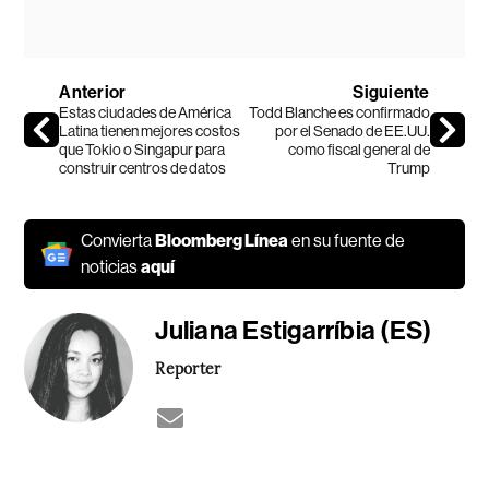
Anterior
Siguiente
Estas ciudades de América
Todd Blanche es confirmado
Latina tienen mejores costos
por el Senado de EE.UU.
que Tokio o Singapur para
como fiscal general de
construir centros de datos
Trump
Convierta
Bloomberg Línea
en su fuente de
noticias
aquí
Juliana Estigarríbia (ES)
Reporter