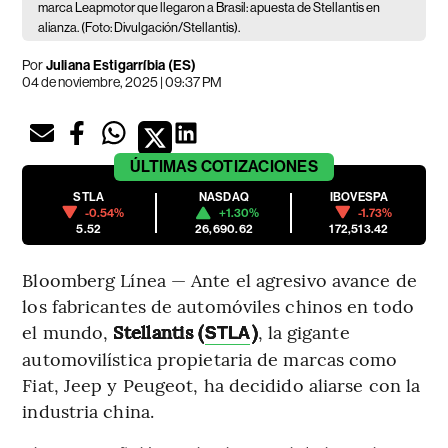
marca Leapmotor que llegaron a Brasil: apuesta de Stellantis en
alianza. (Foto: Divulgación/Stellantis).
Por
Juliana Estigarríbia (ES)
04 de noviembre, 2025 | 09:37 PM
ÚLTIMAS
COTIZACIONES
STLA
NASDAQ
IBOVESPA
-0.54%
+1.30%
-1.73%
5.52
26,690.62
172,513.42
Bloomberg Línea — Ante el agresivo avance de
los fabricantes de automóviles chinos en todo
el mundo,
Stellantis (
)
, la gigante
STLA
automovilística propietaria de marcas como
Fiat, Jeep y Peugeot, ha decidido aliarse con la
industria china.