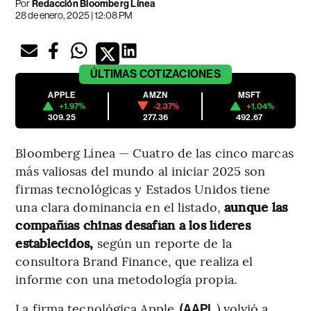
Por
Redacción Bloomberg Línea
28 de enero, 2025 | 12:08 PM
ÚLTIMAS
COTIZACIONES
APPLE
AMZN
MSFT
+1.97%
-2.37%
+1.04%
309.25
277.36
492.67
Bloomberg Línea — Cuatro de las cinco marcas
más valiosas del mundo al iniciar 2025 son
firmas tecnológicas y Estados Unidos tiene
una clara dominancia en el listado,
aunque las
compañías chinas desafían a los líderes
establecidos,
según un reporte de la
consultora Brand Finance, que realiza el
informe con una metodología propia.
La firma tecnológica Apple
) volvió a
(AAPL