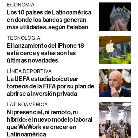
ECONOMÍA
Los 10 países de Latinoamérica
en donde los bancos generan
más utilidades, según Felaban
TECNOLOGÍA
El lanzamiento del iPhone 18
está cerca y estas son las
últimas novedades
LÍNEA DEPORTIVA
La UEFA estudia boicotear
torneos de la FIFA por su plan de
abrirse a inversión privada
LATINOAMÉRICA
Ni presencial, ni remoto, ni
híbrido: el nuevo modelo laboral
que WeWork ve crecer en
Latinoamérica