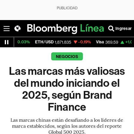
PUBLICIDAD
Ingresar
03%
ETH/USD
-0.19%
Visa
+1.07%
Mercad
1,871.835
369.59
NEGOCIOS
Las marcas más valiosas
del mundo iniciando el
2025, según Brand
Finance
Las marcas chinas están desafiando a los líderes de
marca establecidos, según los autores del reporte
Global 500 2025.