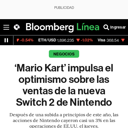
PUBLICIDAD
Ingresar
.54%
ETH/USD
-1.02%
Visa
-0.28%
Merc
1,896.235
368.54
NEGOCIOS
‘Mario Kart’ impulsa el
optimismo sobre las
ventas de la nueva
Switch 2 de Nintendo
Después de una subida a principios de este año, las
acciones de Nintendo cayeron casi un 3% en las
operaciones de EE.UU. el jueves.