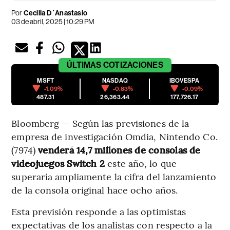
Por
Cecilia D´Anastasio
03 de abril, 2025 | 10:29 PM
ÚLTIMAS
COTIZACIONES
MSFT
NASDAQ
IBOVESPA
-1.09%
-0.83%
-0.09%
487.31
26,363.44
177,726.17
Bloomberg — Según las previsiones de la
empresa de investigación Omdia, Nintendo Co.
(7974)
venderá 14,7 millones de consolas de
videojuegos Switch 2
este año, lo que
superaría ampliamente la cifra del lanzamiento
de la consola original hace ocho años.
Esta previsión responde a las optimistas
expectativas de los analistas con respecto a la