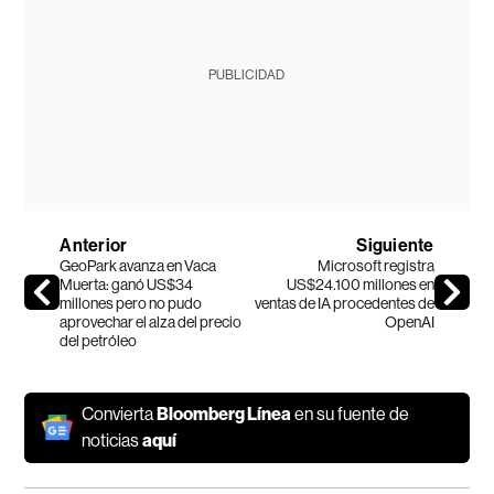
PUBLICIDAD
Anterior
Siguiente
GeoPark avanza en Vaca
Microsoft registra
Muerta: ganó US$34
US$24.100 millones en
millones pero no pudo
ventas de IA procedentes de
aprovechar el alza del precio
OpenAI
del petróleo
Convierta
Bloomberg Línea
en su fuente de
noticias
aquí