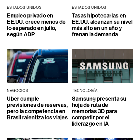
ESTADOS UNIDOS
ESTADOS UNIDOS
Empleo privado en
Tasas hipotecarias en
EE.UU. crece menos de
EE.UU. alcanzan su nivel
lo esperado en julio,
más alto en un año y
según ADP
frenan la demanda
NEGOCIOS
TECNOLOGÍA
Uber cumple
Samsung presenta su
previsiones de reservas,
hoja de ruta de
pero la competencia en
memorias 3D para
Brasil ralentiza los viajes
competir por el
liderazgo en IA