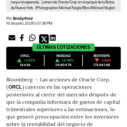
mayor al esperado.
Letrero de Oracle Corp. en el parqué de la Bolsa
de Nueva York.
(Photographer: Michael Nagle/Bloo/Michael Nagle)
Por
Brody Ford
10 de junio, 2026 | 07:36 PM
ÚLTIMAS
COTIZACIONES
ORCL
NASDAQ
IBOVESPA
+1.02%
+0.99%
-1.65%
144.94
26,609.76
172,641.68
Bloomberg — Las acciones de Oracle Corp.
(
) cayeron en las operaciones
ORCL
posteriores al cierre del mercado después de
que la compañía informara de gastos de capital
trimestrales superiores a las estimaciones, lo
que generó preocupación entre los inversores
sobre la rentabilidad del negocio de