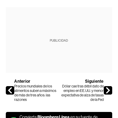
PUBLICIDAD
Anterior
Siguiente
Precios mundiales de los
Dólar cae tras débil dato de
alimentos suben a máximos
empleo en EE.UU. y menor
de más de tres años: las
expectativa de alza de tasas
razones
de la Fed
Convierta
Bloomberg Línea
en su fuente de