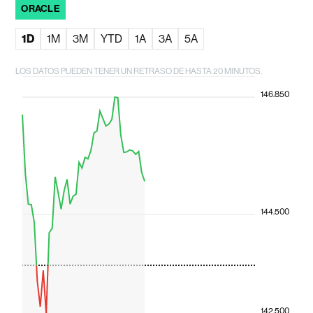
ORACLE
1D
1M
3M
YTD
1A
3A
5A
LOS DATOS PUEDEN TENER UN RETRASO DE HASTA 20 MINUTOS.
146.850
144.500
142.500