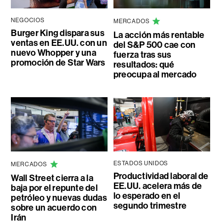
NEGOCIOS
MERCADOS
Burger King dispara sus
La acción más rentable
ventas en EE.UU. con un
del S&P 500 cae con
nuevo Whopper y una
fuerza tras sus
promoción de Star Wars
resultados: qué
preocupa al mercado
ESTADOS UNIDOS
MERCADOS
Productividad laboral de
Wall Street cierra a la
EE.UU. acelera más de
baja por el repunte del
lo esperado en el
petróleo y nuevas dudas
segundo trimestre
sobre un acuerdo con
Irán