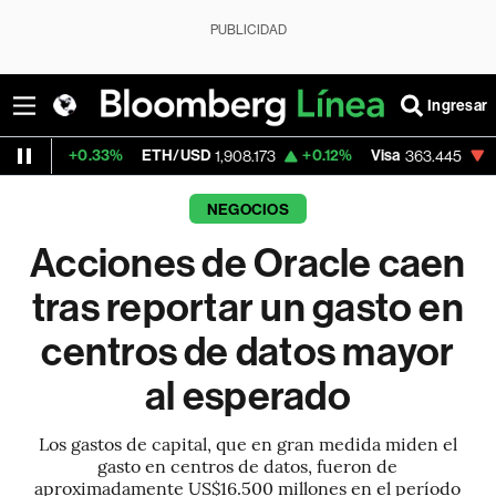
PUBLICIDAD
Ingresar
33%
ETH/USD
+0.12%
Visa
-1.90%
Merca
1,908.173
363.445
NEGOCIOS
Acciones de Oracle caen
tras reportar un gasto en
centros de datos mayor
al esperado
Los gastos de capital, que en gran medida miden el
gasto en centros de datos, fueron de
aproximadamente US$16.500 millones en el período