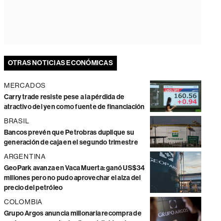
OTRAS NOTICIAS ECONÓMICAS
MERCADOS
Carry trade resiste pese a la pérdida de
atractivo del yen como fuente de financiación
BRASIL
Bancos prevén que Petrobras duplique su
generación de caja en el segundo trimestre
ARGENTINA
GeoPark avanza en Vaca Muerta: ganó US$34
millones pero no pudo aprovechar el alza del
precio del petróleo
COLOMBIA
Grupo Argos anuncia millonaria recompra de