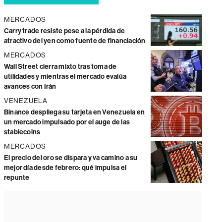
MERCADOS
Carry trade resiste pese a la pérdida de
atractivo del yen como fuente de financiación
MERCADOS
Wall Street cierra mixto tras toma de
utilidades y mientras el mercado evalúa
avances con Irán
VENEZUELA
Binance despliega su tarjeta en Venezuela en
un mercado impulsado por el auge de las
stablecoins
MERCADOS
El precio del oro se dispara y va camino a su
mejor día desde febrero: qué impulsa el
repunte