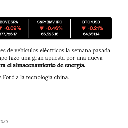
IBOVESPA
S&P/BMV IPC
BTC/USD
-0.09%
-0.46%
-0.21%
177,726.17
66,525.18
64,651.14
es de vehículos eléctricos la semana pasada
mpo hizo una gran apuesta por una nueva
ara el almacenamiento de energía.
e Ford a la tecnología china.
IDAD