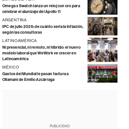
Omega x Swatch lanza un reloj con oro para
celebrar el alunizaje del Apollo 11
ARGENTINA
IPC de julio 2026: de cuánto sería la inflación,
según las consultoras
LATINOAMÉRICA
Ni presencial, ni remoto, ni híbrido: el nuevo
modelo laboral que WeWork ve crecer en
Latinoamérica
MÉXICO
Gastos del Mundial le pasan factura a
Ollamani de Emilio Azcárraga
PUBLICIDAD