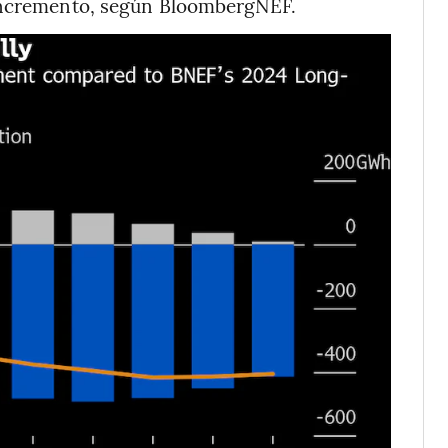
 incremento, según BloombergNEF.