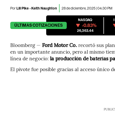
Por
Lili Pike - Keith Naughton
28 de diciembre, 2025 | 04:30 PM
NASDAQ
-0.83%
ÚLTIMAS
COTIZACIONES
26,363.44
Bloomberg —
Ford Motor Co.
recortó sus plan
en un importante anuncio, pero al mismo tie
línea de negocio:
la producción de baterías p
El pivote fue posible gracias al acceso único d
PUBLIC