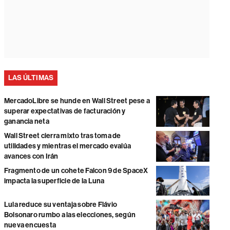
LAS ÚLTIMAS
MercadoLibre se hunde en Wall Street pese a
superar expectativas de facturación y
ganancia neta
Wall Street cierra mixto tras toma de
utilidades y mientras el mercado evalúa
avances con Irán
Fragmento de un cohete Falcon 9 de SpaceX
impacta la superficie de la Luna
Lula reduce su ventaja sobre Flávio
Bolsonaro rumbo a las elecciones, según
nueva encuesta