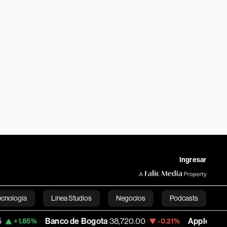
Ingresar
ecnología
Línea Studios
Negocios
Podcasts
Banco de Bogota
38,720.00
Apple
310.94
%
-0.21%
+0.
English