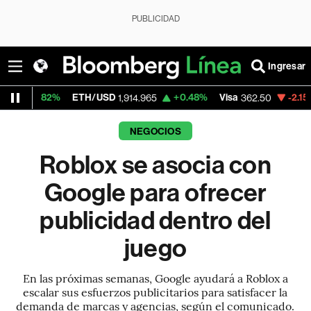
PUBLICIDAD
Ingresar
%
ETH/USD
+0.48%
Visa
-2.15%
Mercado
1,914.965
362.50
NEGOCIOS
Roblox se asocia con
Google para ofrecer
publicidad dentro del
juego
En las próximas semanas, Google ayudará a Roblox a
escalar sus esfuerzos publicitarios para satisfacer la
demanda de marcas y agencias, según el comunicado.