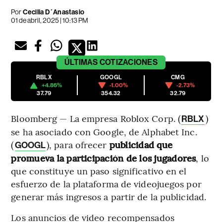
Por
Cecilia D´Anastasio
01 de abril, 2025 | 10:13 PM
ÚLTIMAS
COTIZACIONES
RBLX
GOOGL
CMG
+4.86%
-1.00%
-2.73%
37.79
354.32
32.79
Bloomberg — La empresa Roblox Corp. (
)
RBLX
se ha asociado con Google, de Alphabet Inc.
(
), para ofrecer
publicidad que
GOOGL
promueva la participación de los jugadores
, lo
que constituye un paso significativo en el
esfuerzo de la plataforma de videojuegos por
generar más ingresos a partir de la publicidad.
Los anuncios de video recompensados