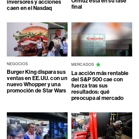
Ormuz está en su fase
inversores y acciones
final
caen en el Nasdaq
NEGOCIOS
MERCADOS
Burger King dispara sus
La acción más rentable
ventas en EE.UU. con un
del S&P 500 cae con
nuevo Whopper y una
fuerza tras sus
promoción de Star Wars
resultados: qué
preocupa al mercado