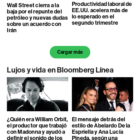
Productividad laboral de
Wall Street cierra a la
EE.UU. acelera más de
baja por el repunte del
lo esperado en el
petróleo y nuevas dudas
segundo trimestre
sobre un acuerdo con
Irán
Cargar más
Lujos y vida en Bloomberg Línea
¿Quién era William Orbit,
El mensaje detrás del
el productor que trabajó
estilo de Abelardo De la
con Madonna y ayudó a
Espriella y Ana Lucía
definir el sonido de los
Pineda, según una