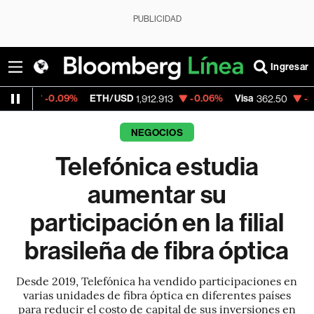
PUBLICIDAD
Ingresar
.09%
ETH/USD
-0.06%
Visa
-2.15%
Merca
1,912.913
362.50
NEGOCIOS
Telefónica estudia
aumentar su
participación en la filial
brasileña de fibra óptica
Desde 2019, Telefónica ha vendido participaciones en
varias unidades de fibra óptica en diferentes países
para reducir el costo de capital de sus inversiones en