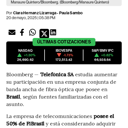
Manaure Quintero/Bloomberg.
(Bloomberg/Manaure Quintero)
Por
Clara Hernanz Lizarraga - Paula Sambo
20 de mayo, 2025 | 05:38 PM
ÚLTIMAS
COTIZACIONES
NASDAQ
IBOVESPA
S&P/BMV IPC
+1.30%
-1.73%
+0.82%
26,690.62
172,513.42
66,938.64
Bloomberg —
Telefónica SA
estudia aumentar
su participación en una empresa conjunta de
banda ancha de fibra óptica que posee en
Brasil
, según fuentes familiarizadas con el
asunto.
La empresa de telecomunicaciones
posee el
50% de FiBrasil
y está considerando adquirir