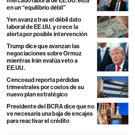
mercado laboral de EE.UU. está
en un “equilibrio débil”
Yen avanza tras el débil dato
laboral de EE.UU. y crece la
alerta por posible intervención
Trump dice que avanzan las
negociaciones sobre Ormuz
mientras Irán evalúa veto a
EE.UU.
Cencosud reporta pérdidas
trimestrales por costos de su
nuevo plan estratégico
Presidente del BCRA dice que no
ve necesaria una baja de encajes
para reactivar el crédito