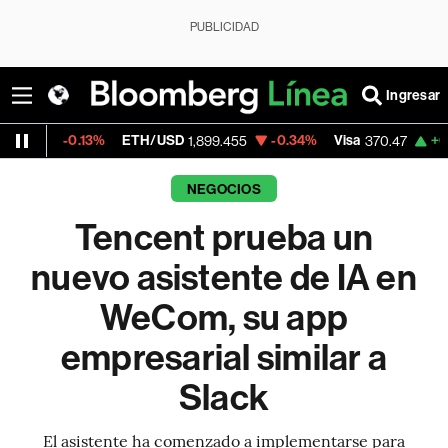
PUBLICIDAD
Ingresar
13%
ETH/USD
-0.34%
Visa
+0.52%
Merca
1,899.455
370.47
NEGOCIOS
Tencent prueba un
nuevo asistente de IA en
WeCom, su app
empresarial similar a
Slack
El asistente ha comenzado a implementarse para