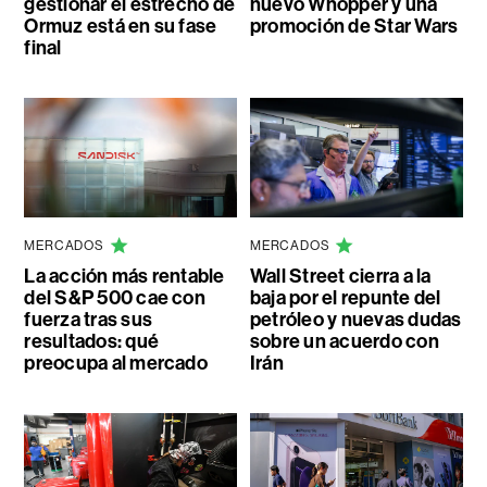
gestionar el estrecho de
nuevo Whopper y una
Ormuz está en su fase
promoción de Star Wars
final
MERCADOS
MERCADOS
La acción más rentable
Wall Street cierra a la
del S&P 500 cae con
baja por el repunte del
fuerza tras sus
petróleo y nuevas dudas
resultados: qué
sobre un acuerdo con
preocupa al mercado
Irán