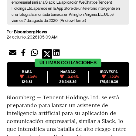
empresarial similar a Slack.
La aplicación WeChat de Tencent
Holdings Ltd. aparece en la App Store de un teléfono inteligente en
una fotografía montada tomada en Arlington, Virginia, EE. UU., el
viernes 7 de agosto de 2020.
(Andrew Harrer)
Por
Bloomberg News
24 de junio, 2026 | 05:09 AM
ÚLTIMAS
COTIZACIONES
BABA
NASDAQ
IBOVESPA
-1.34%
-0.06%
-1.23%
126.81
26,348.35
175,546.36
Bloomberg — Tencent Holdings Ltd. se está
preparando para lanzar un asistente de
inteligencia artificial para su aplicación de
comunicación empresarial, similar a Slack, lo
que intensifica una batalla de alto riesgo entre