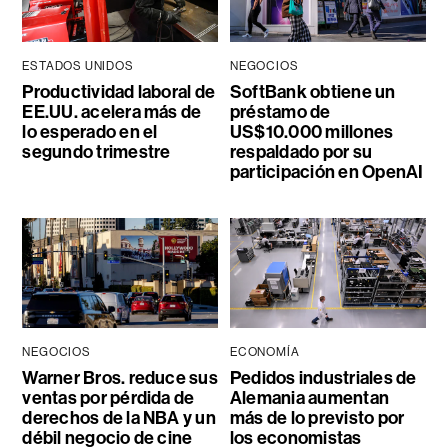
ESTADOS UNIDOS
NEGOCIOS
Productividad laboral de
SoftBank obtiene un
EE.UU. acelera más de
préstamo de
lo esperado en el
US$10.000 millones
segundo trimestre
respaldado por su
participación en OpenAI
NEGOCIOS
ECONOMÍA
Warner Bros. reduce sus
Pedidos industriales de
ventas por pérdida de
Alemania aumentan
derechos de la NBA y un
más de lo previsto por
débil negocio de cine
los economistas