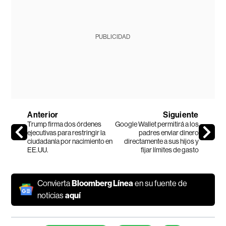
PUBLICIDAD
Anterior
Siguiente
Trump firma dos órdenes
Google Wallet permitirá a los
ejecutivas para restringir la
padres enviar dinero
ciudadanía por nacimiento en
directamente a sus hijos y
EE.UU.
fijar límites de gasto
Convierta
Bloomberg Línea
en su fuente de
noticias
aquí