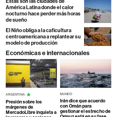
Estas son las ciudades de
América Latina donde el calor
nocturno hace perder más horas
de sueño
El Niño obliga a la caficultura
centroamericana a replantear su
modelo de producción
Económicas e internacionales
MUNDO
ARGENTINA
Irán dice que acuerdo
Presión sobre los
con Omán para
márgenes de
gestionar el estrecho de
MercadoLibre inquieta a
Ormuz está en su fase