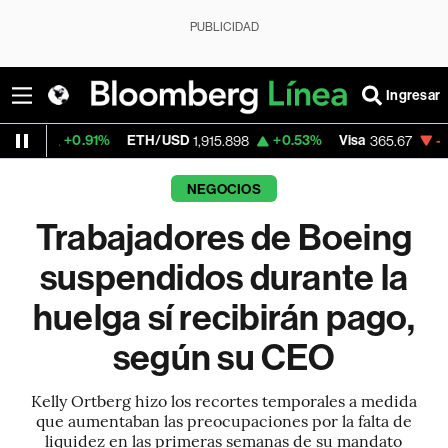
PUBLICIDAD
Ingresar
0.91%
ETH/USD
+0.53%
Visa
-1.30%
Merc
1,915.898
365.67
NEGOCIOS
Trabajadores de Boeing
suspendidos durante la
huelga sí recibirán pago,
según su CEO
Kelly Ortberg hizo los recortes temporales a medida
que aumentaban las preocupaciones por la falta de
liquidez en las primeras semanas de su mandato