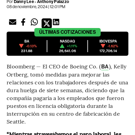
Por
Danny Lee - Anthony Palazzo
08 de noviembre, 2024 | 12:01 PM
ÚLTIMAS
COTIZACIONES
BA
NASDAQ
IBOVESPA
-0.13%
+1.11%
-1.62%
231.88
26,641.06
172,706.14
Bloomberg — El CEO de Boeing Co. (
), Kelly
BA
Ortberg, tomó medidas para mejorar las
relaciones con los trabajadores después de una
dura huelga de siete semanas, diciendo que la
compañía pagaría a los empleados que fueron
puestos en licencia obligatoria durante la
interrupción en su centro de fabricación de
Seattle.
“Mientras atravesábamos el paro laboral, les