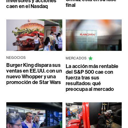
inversores y acciones
final
caen en el Nasdaq
NEGOCIOS
MERCADOS
Burger King dispara sus
La acción más rentable
ventas en EE.UU. con un
del S&P 500 cae con
nuevo Whopper y una
fuerza tras sus
promoción de Star Wars
resultados: qué
preocupa al mercado