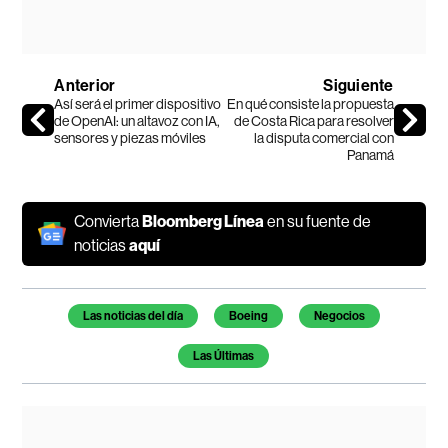
Anterior
Siguiente
Así será el primer dispositivo
En qué consiste la propuesta
de OpenAI: un altavoz con IA,
de Costa Rica para resolver
sensores y piezas móviles
la disputa comercial con
Panamá
Convierta
Bloomberg Línea
en su fuente de
noticias
aquí
Temas de este artículo
Las noticias del día
Boeing
Negocios
Las Últimas