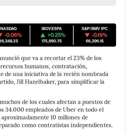
NASDAQ
IBOVESPA
S&P/BMV IPC
-0.06%
+0.25%
-0.19%
26,348.35
175,990.75
66,396.15
 anunció que va a recortar el 23% de los
a recursos humanos, contratación,
te de una iniciativa de la recién nombrada
ido, Jill Hazelbaker, para simplificar la
muchos de los cuales afectan a puestos de
los 34.000 empleados de Uber en todo el
s aproximadamente 10 millones de
separado como contratistas independientes.