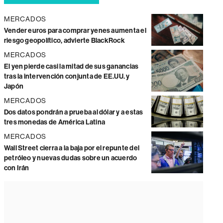
MERCADOS
Vender euros para comprar yenes aumenta el
riesgo geopolítico, advierte BlackRock
MERCADOS
El yen pierde casi la mitad de sus ganancias
tras la intervención conjunta de EE.UU. y
Japón
MERCADOS
Dos datos pondrán a prueba al dólar y a estas
tres monedas de América Latina
MERCADOS
Wall Street cierra a la baja por el repunte del
petróleo y nuevas dudas sobre un acuerdo
con Irán