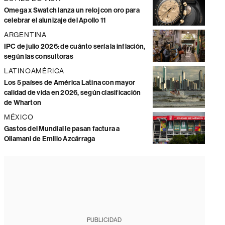
Omega x Swatch lanza un reloj con oro para
celebrar el alunizaje del Apollo 11
ARGENTINA
IPC de julio 2026: de cuánto sería la inflación,
según las consultoras
LATINOAMÉRICA
Los 5 países de América Latina con mayor
calidad de vida en 2026, según clasificación
de Wharton
MÉXICO
Gastos del Mundial le pasan factura a
Ollamani de Emilio Azcárraga
PUBLICIDAD