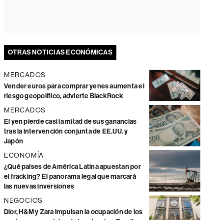
OTRAS NOTICIAS ECONÓMICAS
MERCADOS
Vender euros para comprar yenes aumenta el
riesgo geopolítico, advierte BlackRock
MERCADOS
El yen pierde casi la mitad de sus ganancias
tras la intervención conjunta de EE.UU. y
Japón
ECONOMÍA
¿Qué países de América Latina apuestan por
el fracking? El panorama legal que marcará
las nuevas inversiones
NEGOCIOS
Dior, H&M y Zara impulsan la ocupación de los