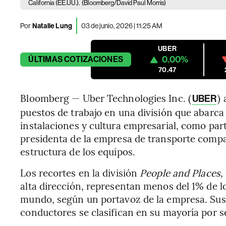
California (EE.UU.).
(Bloomberg/David Paul Morris)
Por
Natalie Lung
03 de junio, 2026 | 11:25 AM
UBER
0.00%
ÚLTIMAS
COTIZACIONES
70.47
Bloomberg — Uber Technologies Inc. (
)
UBER
puestos de trabajo en una división que abarc
instalaciones y cultura empresarial, como par
presidenta de la empresa de transporte compart
estructura de los equipos.
Los recortes en la división
People and Places,
alta dirección, representan menos del 1% de 
mundo, según un portavoz de la empresa. Su
conductores se clasifican en su mayoría por 