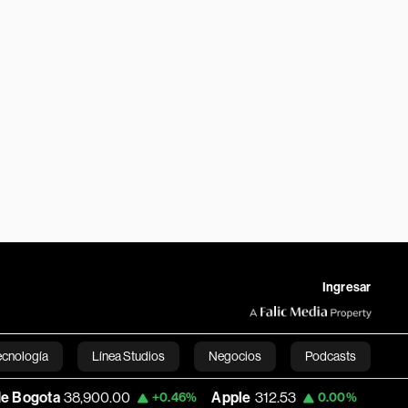
Ingresar
ecnología
Línea Studios
Negocios
Podcasts
00.00
Apple
312.53
USD COP
3,161.92
+0.46%
0.00%
English