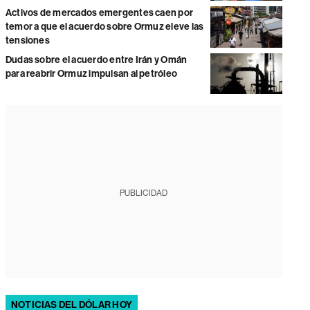
Activos de mercados emergentes caen por
temor a que el acuerdo sobre Ormuz eleve las
tensiones
Dudas sobre el acuerdo entre Irán y Omán
para reabrir Ormuz impulsan al petróleo
PUBLICIDAD
NOTICIAS DEL DÓLAR HOY