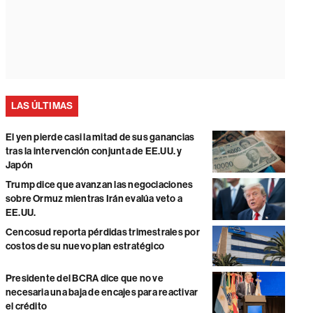
LAS ÚLTIMAS
El yen pierde casi la mitad de sus ganancias
tras la intervención conjunta de EE.UU. y
Japón
Trump dice que avanzan las negociaciones
sobre Ormuz mientras Irán evalúa veto a
EE.UU.
Cencosud reporta pérdidas trimestrales por
costos de su nuevo plan estratégico
Presidente del BCRA dice que no ve
necesaria una baja de encajes para reactivar
el crédito