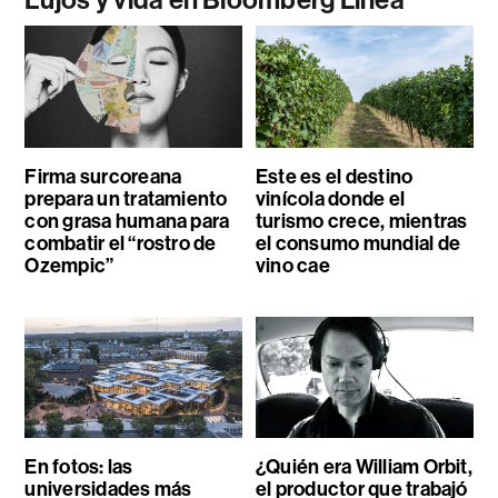
Firma surcoreana
Este es el destino
prepara un tratamiento
vinícola donde el
con grasa humana para
turismo crece, mientras
combatir el “rostro de
el consumo mundial de
Ozempic”
vino cae
En fotos: las
¿Quién era William Orbit,
universidades más
el productor que trabajó