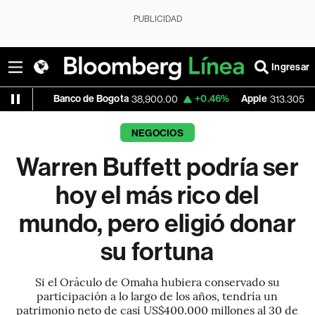
PUBLICIDAD
Ingresar
nco de Bogota
+0.46%
Apple
+0.25%
U
38,900.00
313.305
NEGOCIOS
Warren Buffett podría ser
hoy el más rico del
mundo, pero eligió donar
su fortuna
Si el Oráculo de Omaha hubiera conservado su
participación a lo largo de los años, tendría un
patrimonio neto de casi US$400.000 millones al 30 de