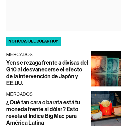
NOTICIAS DEL DÓLAR HOY
MERCADOS
Yen se rezaga frente a divisas del
G10 al desvanecerse el efecto
de la intervención de Japón y
EE.UU.
MERCADOS
¿Qué tan cara o barata está tu
moneda frente al dólar? Esto
revela el Índice Big Mac para
América Latina