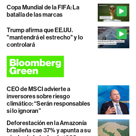
Copa Mundial de la FIFA: La
batalla de las marcas
Trump afirma que EE.UU.
"mantendrá el estrecho" y lo
controlará
CEO de MSCI advierte a
inversores sobre riesgo
climático: “Serán responsables
si lo ignoran”
Deforestación en la Amazonía
brasileña cae 37% y apunta a su