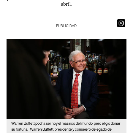
abril.
10
PUBLICIDAD
Warren Buffett podría ser hoy el más rico del mundo, pero eligió donar
su fortuna.
Warren Buffett, presidente y consejero delegado de