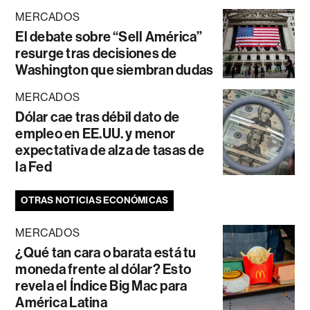
MERCADOS
El debate sobre “Sell América”
resurge tras decisiones de
Washington que siembran dudas
MERCADOS
Dólar cae tras débil dato de
empleo en EE.UU. y menor
expectativa de alza de tasas de
la Fed
OTRAS NOTICIAS ECONÓMICAS
MERCADOS
¿Qué tan cara o barata está tu
moneda frente al dólar? Esto
revela el Índice Big Mac para
América Latina