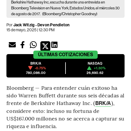
Berkshire Hathaway Inc, escucha durante una entrevista en
Bloomberg Television en Nueva York, Estados Unidos, el miércoles 30
de agosto de 2017.
(Bloomberg/Christopher Goodney)
Por
Jack Witzig - Devon Pendleton
15 de mayo, 2025 | 12:30 PM
ÚLTIMAS
COTIZACIONES
BRK/A
NASDAQ
-0.75%
+1.30%
780,086.00
26,690.62
Bloomberg — Para entender cuán exitoso ha
sido Warren Buffett durante sus seis décadas al
frente de Berkshire Hathaway Inc. (
),
BRK/A
considere esto: incluso su fortuna de
US$167.000 millones no se acerca a capturar su
riqueza e influencia.