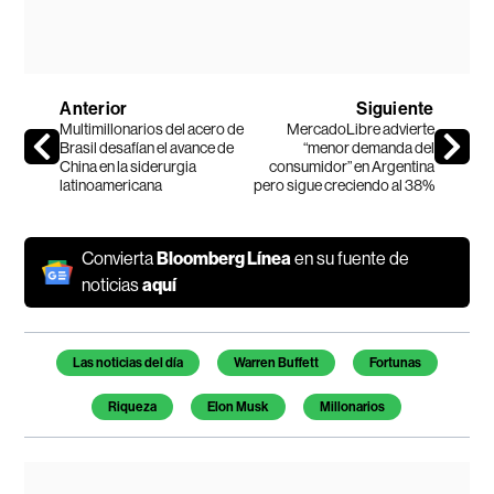
Anterior
Siguiente
Multimillonarios del acero de
MercadoLibre advierte
Brasil desafían el avance de
“menor demanda del
China en la siderurgia
consumidor” en Argentina
latinoamericana
pero sigue creciendo al 38%
Convierta
Bloomberg Línea
en su fuente de
noticias
aquí
Temas de este artículo
Las noticias del día
Warren Buffett
Fortunas
Riqueza
Elon Musk
Millonarios