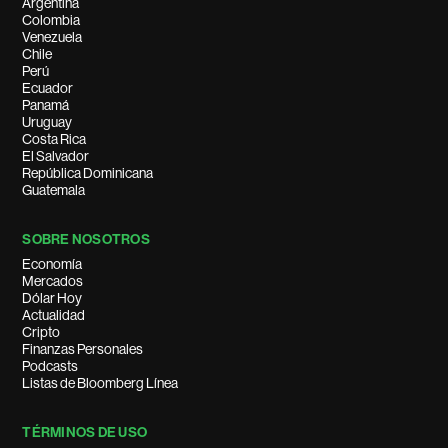
Argentina
Colombia
Venezuela
Chile
Perú
Ecuador
Panamá
Uruguay
Costa Rica
El Salvador
República Dominicana
Guatemala
SOBRE NOSOTROS
Economía
Mercados
Dólar Hoy
Actualidad
Cripto
Finanzas Personales
Podcasts
Listas de Bloomberg Línea
TÉRMINOS DE USO