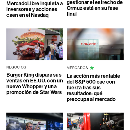
gestionar el estrecho de
MercadoLibre inquieta a
Ormuz está en su fase
inversores y acciones
final
caen en el Nasdaq
NEGOCIOS
MERCADOS
Burger King dispara sus
La acción más rentable
ventas en EE.UU. con un
del S&P 500 cae con
nuevo Whopper y una
fuerza tras sus
promoción de Star Wars
resultados: qué
preocupa al mercado