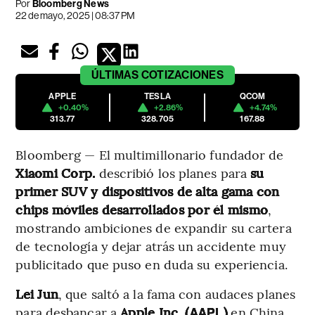
Por
Bloomberg News
22 de mayo, 2025 | 08:37 PM
ÚLTIMAS
COTIZACIONES
APPLE
TESLA
QCOM
+0.40%
+2.86%
+4.74%
313.77
328.705
167.88
Bloomberg — El multimillonario fundador de
Xiaomi Corp.
describió los planes para
su
primer SUV y dispositivos de alta gama con
chips móviles desarrollados por él mismo
,
mostrando ambiciones de expandir su cartera
de tecnología y dejar atrás un accidente muy
publicitado que puso en duda su experiencia.
Lei Jun
, que saltó a la fama con audaces planes
para desbancar a
Apple Inc. (
)
en China,
AAPL