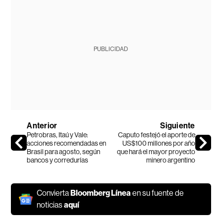
PUBLICIDAD
Anterior
Siguiente
Petrobras, Itaú y Vale:
Caputo festejó el aporte de
acciones recomendadas en
US$100 millones por año
Brasil para agosto, según
que hará el mayor proyecto
bancos y corredurías
minero argentino
Convierta
Bloomberg Línea
en su fuente de
noticias
aquí