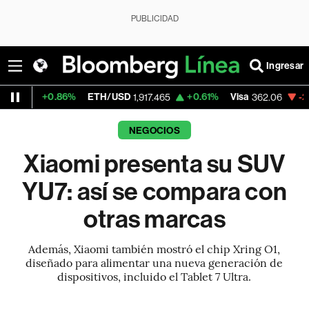
PUBLICIDAD
Ingresar
86%
ETH/USD
+0.61%
Visa
-2.27%
Mercad
1,917.465
362.06
NEGOCIOS
Xiaomi presenta su SUV
YU7: así se compara con
otras marcas
Además, Xiaomi también mostró el chip Xring O1,
diseñado para alimentar una nueva generación de
dispositivos, incluido el Tablet 7 Ultra.