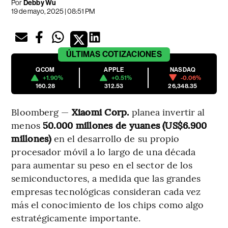
Por
Debby Wu
19 de mayo, 2025 | 08:51 PM
ÚLTIMAS
COTIZACIONES
QCOM
APPLE
NASDAQ
+1.90%
+0.51%
-0.06%
160.28
312.53
26,348.35
Bloomberg —
Xiaomi Corp.
planea invertir al
menos
50.000 millones de yuanes (US$6.900
millones)
en el desarrollo de su propio
procesador móvil a lo largo de una década
para aumentar su peso en el sector de los
semiconductores, a medida que las grandes
empresas tecnológicas consideran cada vez
más el conocimiento de los chips como algo
estratégicamente importante.