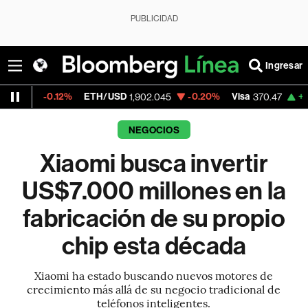
PUBLICIDAD
Ingresar
12%
ETH/USD
-0.20%
Visa
+0.52%
Merc
1,902.045
370.47
NEGOCIOS
Xiaomi busca invertir
US$7.000 millones en la
fabricación de su propio
chip esta década
Xiaomi ha estado buscando nuevos motores de
crecimiento más allá de su negocio tradicional de
teléfonos inteligentes.