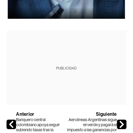
PUBLICIDAD
Anterior
Siguiente
Banquero central
Aerolíneas Argentinas sigue
colombiano apoya seguir
en verde y pagará el
subiendo tasas tras la
impuesto a las ganancias por