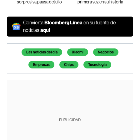
sorpresiva pausa de julio
primera vez en su historia
Convierta
Bloomberg Línea
en su fuente de
noticias
aquí
Temas de este artículo
Las noticias del día
Xiaomi
Negocios
Empresas
Chips
Tecnologia
PUBLICIDAD