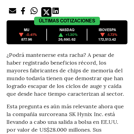
ÚLTIMAS
COTIZACIONES
MU
NASDAQ
IBOVESPA
-0.41%
+1.30%
-1.73%
877.96
26,690.62
172,513.42
¿Podrá mantenerse esta racha? A pesar de
haber registrado beneficios récord, los
mayores fabricantes de chips de memoria del
mundo todavía tienen que demostrar que han
logrado escapar de los ciclos de auge y caída
que desde hace tiempo caracterizan al sector.
Esta pregunta es aún más relevante ahora que
la compañía surcoreana SK Hynix Inc. está
llevando a cabo una salida a bolsa en EE.UU.
por valor de US$28.000 millones. Sus