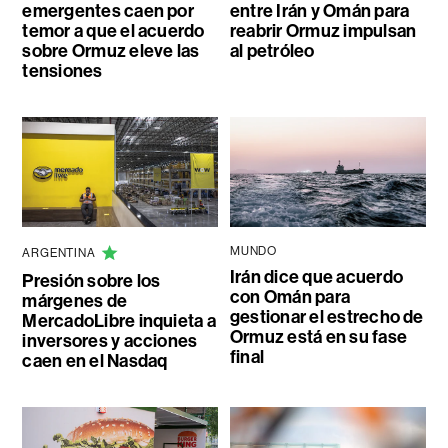
emergentes caen por
entre Irán y Omán para
temor a que el acuerdo
reabrir Ormuz impulsan
sobre Ormuz eleve las
al petróleo
tensiones
MUNDO
ARGENTINA
Irán dice que acuerdo
Presión sobre los
con Omán para
márgenes de
gestionar el estrecho de
MercadoLibre inquieta a
Ormuz está en su fase
inversores y acciones
final
caen en el Nasdaq