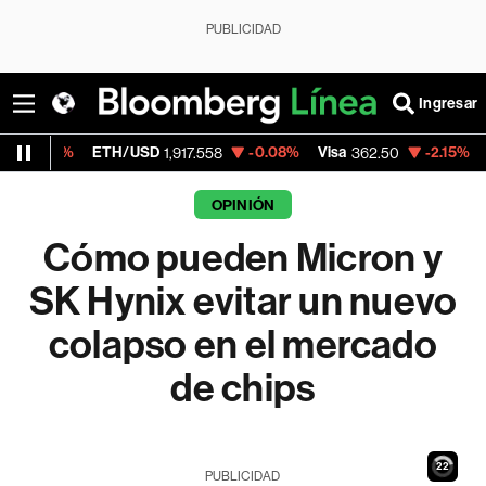
PUBLICIDAD
Ingresar
ETH/USD
-0.08%
Visa
-2.15%
MercadoLibr
1,917.558
362.50
OPINIÓN
Cómo pueden Micron y
SK Hynix evitar un nuevo
colapso en el mercado
de chips
21
PUBLICIDAD