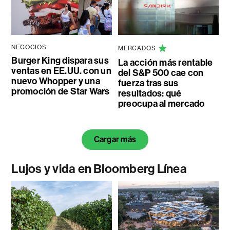
NEGOCIOS
MERCADOS
Burger King dispara sus
La acción más rentable
ventas en EE.UU. con un
del S&P 500 cae con
nuevo Whopper y una
fuerza tras sus
promoción de Star Wars
resultados: qué
preocupa al mercado
Cargar más
Lujos y vida en Bloomberg Línea