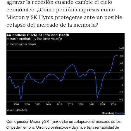
agravar la recesión cuando cambie el ciclo
económico. ¿Cómo podrán empresas como
Micron y SK Hynix protegerse ante un posible
colapso del mercado de la memoria?
Cómo pueden Micron y SK Hynix evitar un colapso en el mercado de los
chips de memoria.
Un círculo infinito de vida y muerte; la rentabilidad de