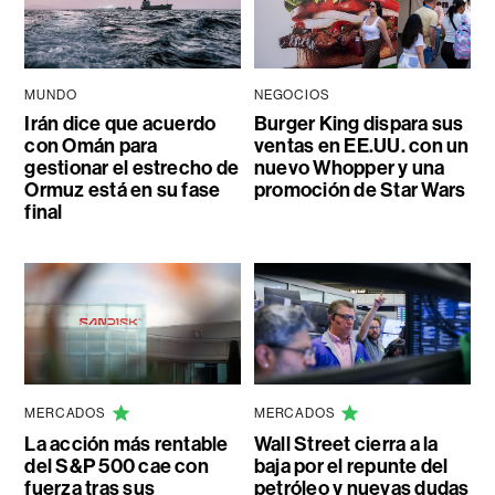
MUNDO
NEGOCIOS
Irán dice que acuerdo
Burger King dispara sus
con Omán para
ventas en EE.UU. con un
gestionar el estrecho de
nuevo Whopper y una
Ormuz está en su fase
promoción de Star Wars
final
MERCADOS
MERCADOS
La acción más rentable
Wall Street cierra a la
del S&P 500 cae con
baja por el repunte del
fuerza tras sus
petróleo y nuevas dudas