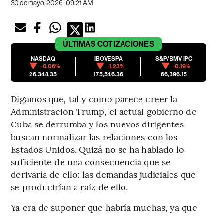
30 de mayo, 2026 | 09:21 AM
ÚLTIMAS
COTIZACIONES
NASDAQ
IBOVESPA
S&P/BMV IPC
-0.06%
-1.23%
-0.19%
26,348.35
175,546.36
66,396.15
Digamos que, tal y como parece creer la
Administración Trump, el actual gobierno de
Cuba se derrumba y los nuevos dirigentes
buscan normalizar las relaciones con los
Estados Unidos. Quizá no se ha hablado lo
suficiente de una consecuencia que se
derivaría de ello: las demandas judiciales que
se producirían a raíz de ello.
Ya era de suponer que habría muchas, ya que