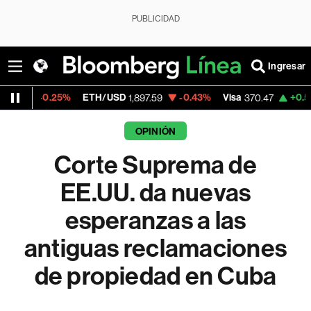
PUBLICIDAD
Ingresar
5%
ETH/USD
-0.43%
Visa
+0.52%
Mercado
1,897.59
370.47
OPINIÓN
Corte Suprema de
EE.UU. da nuevas
esperanzas a las
antiguas reclamaciones
de propiedad en Cuba