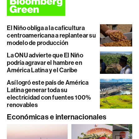
El Niño obliga a la caficultura
centroamericana a replantear su
modelo de producción
La ONU advierte que El Niño
podría agravar el hambre en
América Latina y el Caribe
Así logró este país de América
Latina generar toda su
electricidad con fuentes 100%
renovables
Económicas e internacionales