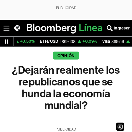
PUBLICIDAD
Ingresar
.50%
ETH/USD
+0.09%
Visa
+1.07%
Merc
1,869.138
369.59
OPINIÓN
¿Dejarán realmente los
republicanos que se
hunda la economía
mundial?
21
PUBLICIDAD