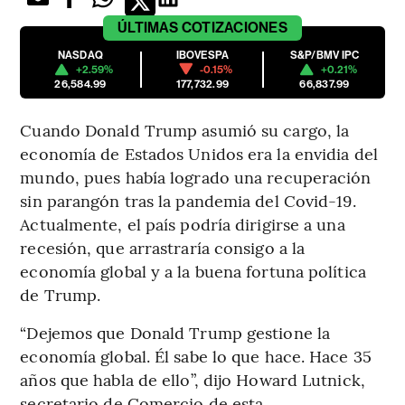
ÚLTIMAS
COTIZACIONES
NASDAQ
IBOVESPA
S&P/BMV IPC
+2.59%
-0.15%
+0.21%
26,584.99
177,732.99
66,837.99
Cuando Donald Trump asumió su cargo, la
economía de Estados Unidos era la envidia del
mundo, pues había logrado una recuperación
sin parangón tras la pandemia del Covid-19.
Actualmente, el país podría dirigirse a una
recesión, que arrastraría consigo a la
economía global y a la buena fortuna política
de Trump.
“Dejemos que Donald Trump gestione la
economía global. Él sabe lo que hace. Hace 35
años que habla de ello”, dijo Howard Lutnick,
secretario de Comercio de esta