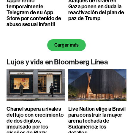
Apple retiró
Ataques de Israel en
temporalmente
Gaza ponen en duda la
Telegram de su App
reactivación del plan de
Store por contenido de
paz de Trump
abuso sexual infantil
Cargar más
Lujos y vida en Bloomberg Línea
Chanel supera a rivales
Live Nation elige a Brasil
del lujo con crecimiento
para construir la mayor
de dos dígitos,
arena techada de
impulsado por los
Sudamérica: los
diseños de Blazy
detalles