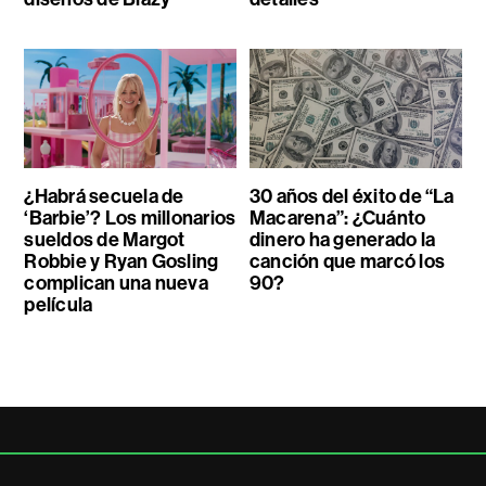
¿Habrá secuela de
30 años del éxito de “La
‘Barbie’? Los millonarios
Macarena”: ¿Cuánto
sueldos de Margot
dinero ha generado la
Robbie y Ryan Gosling
canción que marcó los
complican una nueva
90?
película