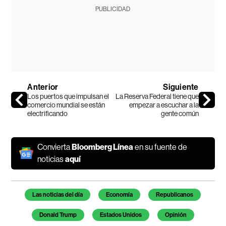
PUBLICIDAD
Anterior
Siguiente
Los puertos que impulsan el
La Reserva Federal tiene que
comercio mundial se están
empezar a escuchar a la
electrificando
gente común
Convierta
Bloomberg Línea
en su fuente de
noticias
aquí
Temas de este artículo
Las noticias del día
Economía
Republicanos
Donald Trump
Estados Unidos
Opinión