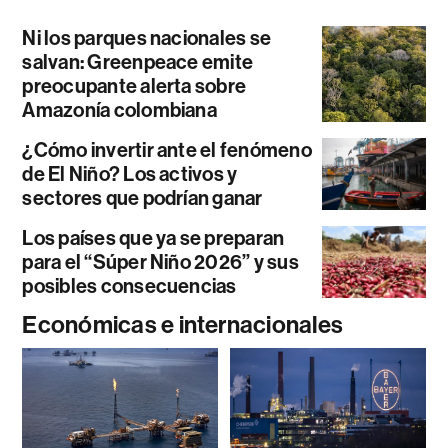
Ni los parques nacionales se
salvan: Greenpeace emite
preocupante alerta sobre
Amazonía colombiana
¿Cómo invertir ante el fenómeno
de El Niño? Los activos y
sectores que podrían ganar
Los países que ya se preparan
para el “Súper Niño 2026” y sus
posibles consecuencias
Económicas e internacionales