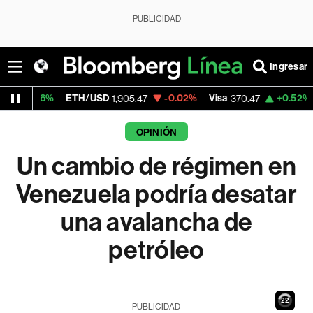
PUBLICIDAD
Ingresar
ETH/USD
-0.02%
Visa
+0.52%
MercadoLib
1,905.47
370.47
OPINIÓN
Un cambio de régimen en
Venezuela podría desatar
una avalancha de
petróleo
21
PUBLICIDAD