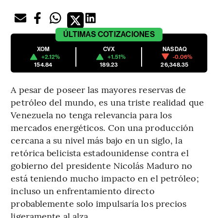
ÚLTIMAS
COTIZACIONES
XOM
CVX
NASDAQ
+2.12%
+1.51%
-0.06%
154.84
189.23
26,348.35
A pesar de poseer las mayores reservas de
petróleo del mundo, es una triste realidad que
Venezuela no tenga relevancia para los
mercados energéticos. Con una producción
cercana a su nivel más bajo en un siglo, la
retórica belicista estadounidense contra el
gobierno del presidente Nicolás Maduro no
está teniendo mucho impacto en el petróleo;
incluso un enfrentamiento directo
probablemente solo impulsaría los precios
ligeramente al alza.