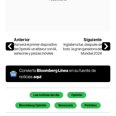
Anterior
Siguiente
Así será el primer dispositivo
Inglaterra fue, después de
de OpenAI: un altavoz con IA,
todo, la gran ganadora del
sensores y piezas móviles
Mundial 2026
Convierta
Bloomberg Línea
en su fuente de
noticias
aquí
Temas de este artículo
Las noticias del día
Opinión
Bloomberg Opinión
Venezuela
Petróleo