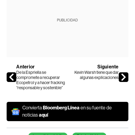
PUBLICIDAD
Anterior
Siguiente
De la Espriella se
Kevin Warsh tiene que dar
compromete a recuperar
algunas explicaciones
Ecopetrol y a hacer fracking
“responsable y sostenible”
Convierta
Bloomberg Línea
en su fuente de
noticias
aquí
Temas de este artículo