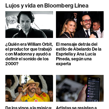
Lujos y vida en Bloomberg Línea
¿Quién era William Orbit,
El mensaje detrás del
el productor que trabajó
estilo de Abelardo De la
con Madonna y ayudó a
Espriella y Ana Lucía
definir el sonido de los
Pineda, según una
2000?
experta
De los vinos a la música:
Artistas se resisten a