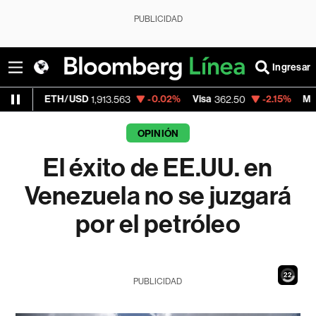
PUBLICIDAD
Ingresar
H/USD
-0.02%
Visa
-2.15%
MercadoLibre
1,913.563
362.50
1
OPINIÓN
El éxito de EE.UU. en
Venezuela no se juzgará
por el petróleo
20
PUBLICIDAD