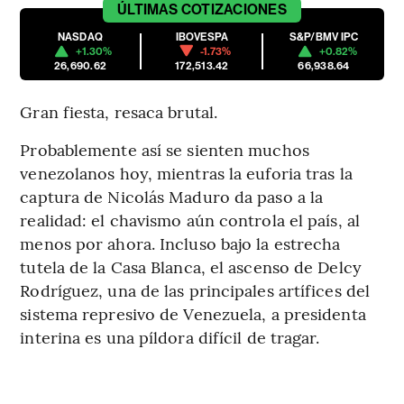
ÚLTIMAS
COTIZACIONES
NASDAQ
IBOVESPA
S&P/BMV IPC
+1.30%
-1.73%
+0.82%
26,690.62
172,513.42
66,938.64
Gran fiesta, resaca brutal.
Probablemente así se sienten muchos
venezolanos hoy, mientras la euforia tras la
captura de Nicolás Maduro da paso a la
realidad: el chavismo aún controla el país, al
menos por ahora. Incluso bajo la estrecha
tutela de la Casa Blanca, el ascenso de Delcy
Rodríguez, una de las principales artífices del
sistema represivo de Venezuela, a presidenta
interina es una píldora difícil de tragar.