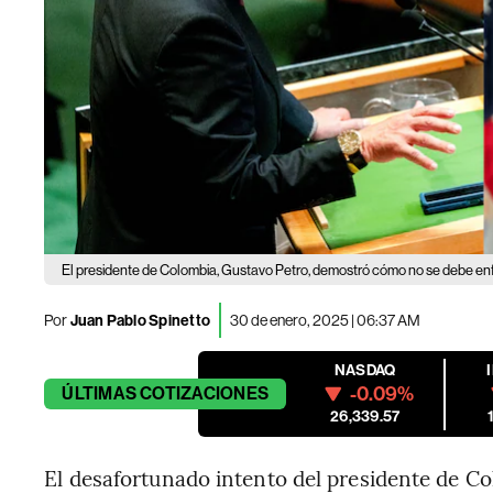
El presidente de Colombia, Gustavo Petro, demostró cómo no se debe enf
Por
Juan Pablo Spinetto
30 de enero, 2025 | 06:37 AM
NASDAQ
-0.09%
ÚLTIMAS
COTIZACIONES
26,339.57
El desafortunado intento del presidente de C