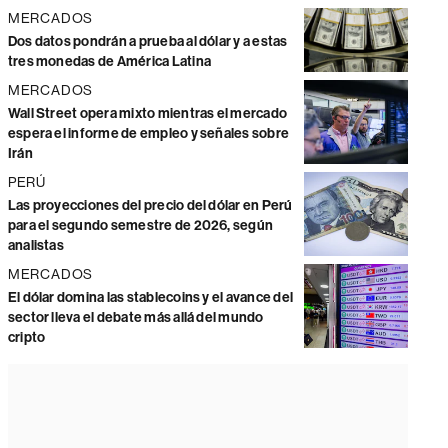
MERCADOS
Dos datos pondrán a prueba al dólar y a estas
tres monedas de América Latina
MERCADOS
Wall Street opera mixto mientras el mercado
espera el informe de empleo y señales sobre
Irán
PERÚ
Las proyecciones del precio del dólar en Perú
para el segundo semestre de 2026, según
analistas
MERCADOS
El dólar domina las stablecoins y el avance del
sector lleva el debate más allá del mundo
cripto