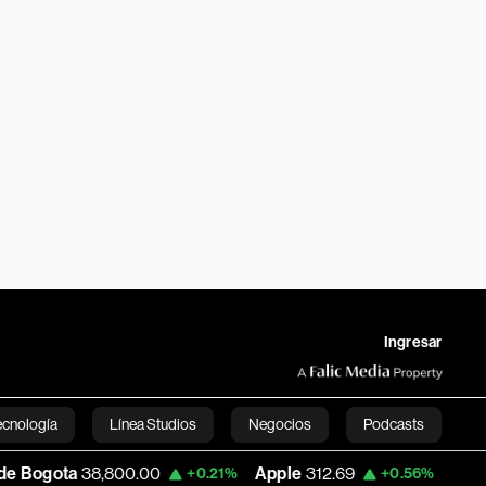
Ingresar
ecnología
Línea Studios
Negocios
Podcasts
38,800.00
Apple
312.69
USD COP
3,15
+0.21%
+0.56%
English