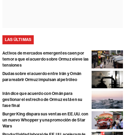
LAS ÚLTIMAS
Activos de mercados emergentes caen por
temor a que el acuerdo sobre Ormuz eleve las
tensiones
Dudas sobre el acuerdo entre Irán y Omán
para reabrir Ormuz impulsan al petróleo
Irán dice que acuerdo con Omán para
gestionar el estrecho de Ormuz está en su
fase final
Burger King dispara sus ventas en EE.UU. con
un nuevo Whopper y una promoción de Star
Wars
Productividad laboral de EE.UU. acelera más