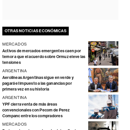
OTRAS NOTICIAS ECONÓMICAS
MERCADOS
Activos de mercados emergentes caen por
temor a que el acuerdo sobre Ormuz eleve las
tensiones
ARGENTINA
Aerolíneas Argentinas sigue en verde y
pagará el impuesto a las ganancias por
primera vez en su historia
ARGENTINA
YPF cierra venta de más áreas
convencionales con Pecom de Perez
Companc entre los compradores
MERCADOS