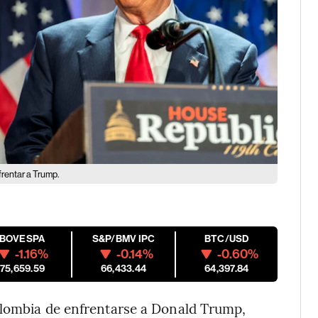
rentar a Trump.
IBOVESPA
S&P/BMV IPC
BTC/USD
-1.16%
-0.14%
-0.60%
175,659.59
66,433.44
64,397.84
olombia de enfrentarse a Donald Trump,