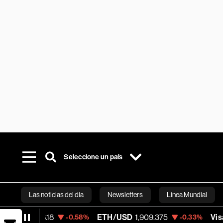
Seleccione un país
Las noticias del día
Newsletters
Línea Mundial
08.18
ETH/USD
1,909.375
Visa
369.38
-0.58%
-0.33%
Bloomberg 