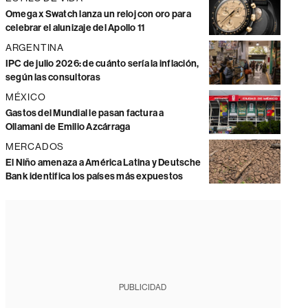
Omega x Swatch lanza un reloj con oro para
celebrar el alunizaje del Apollo 11
ARGENTINA
IPC de julio 2026: de cuánto sería la inflación,
según las consultoras
MÉXICO
Gastos del Mundial le pasan factura a
Ollamani de Emilio Azcárraga
MERCADOS
El Niño amenaza a América Latina y Deutsche
Bank identifica los países más expuestos
PUBLICIDAD